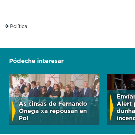
Política
Pódeche interesar
Envía
As cinsas de Fernando
Alert
Ónega xa repousan en
dunha
Pol
incen