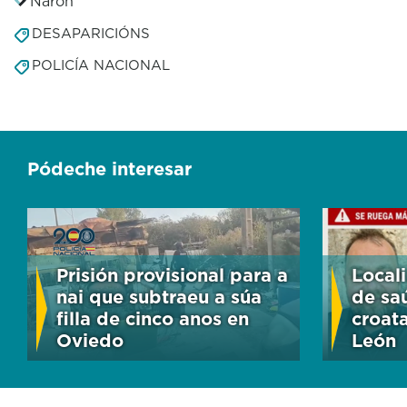
Narón
DESAPARICIÓNS
POLICÍA NACIONAL
Pódeche interesar
Prisión provisional para a
Local
nai que subtraeu a súa
de sa
filla de cinco anos en
croat
Oviedo
León