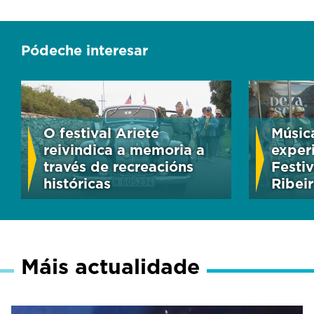
Pódeche interesar
O festival Ariete
Músic
reivindica a memoria a
exper
través de recreacións
Festi
históricas
Ribei
Máis actualidade