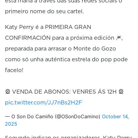
esta mañá a través das súas redes sociais o
primeiro nome do seu cartel.
Katy Perry é a PRIMEIRA GRAN
CONFIRMACIÓN para a próxima edición 🎆,
preparada para arrasar o Monte do Gozo
como só unha auténtica estrela do pop pode
facelo!
🎡 VENDA DE ABONOS: VENRES ÁS 12H 🎡
pic.twitter.com/JJ7nBs2H2F
— O Son Do Camiño (@OSonDoCamino)
October 14,
2025
Segundo indican os organizadores, Katy Perry