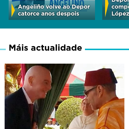
Angeliño volve ao Depor
compo
catorce anos despois
Lópe
Máis actualidade