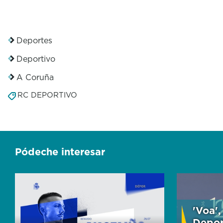
o
n
d
s
Deportes
Deportivo
A Coruña
RC DEPORTIVO
Pódeche interesar
'Voa'
Depor