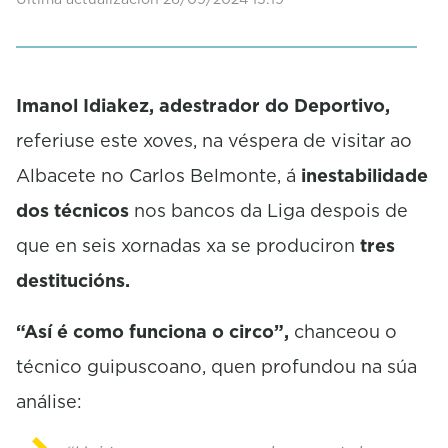
e
c
o
n
d
Imanol Idiakez, adestrador do Deportivo,
s
referiuse este xoves, na véspera de visitar ao
Albacete no Carlos Belmonte, á
inestabilidade
dos técnicos
nos bancos da Liga despois de
que en seis xornadas xa se produciron
tres
destitucións.
“Así é como funciona o circo”,
chanceou o
técnico guipuscoano, quen profundou na súa
análise: