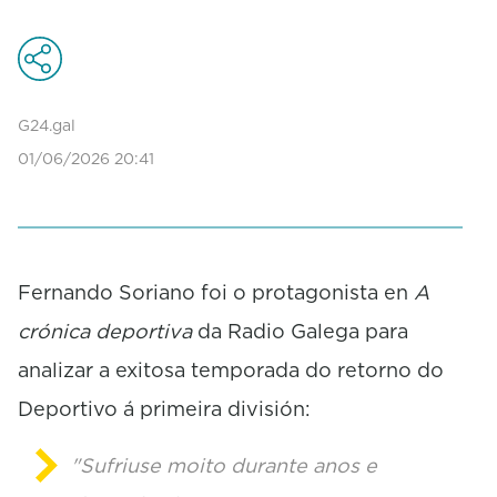
s
e
c
o
n
d
G24.gal
s
01/06/2026 20:41
o
f
0
s
e
c
o
Fernando Soriano foi o protagonista en
A
n
crónica deportiva
da Radio Galega para
d
s
analizar a exitosa temporada do retorno do
Deportivo á primeira división:
"Sufriuse moito durante anos e