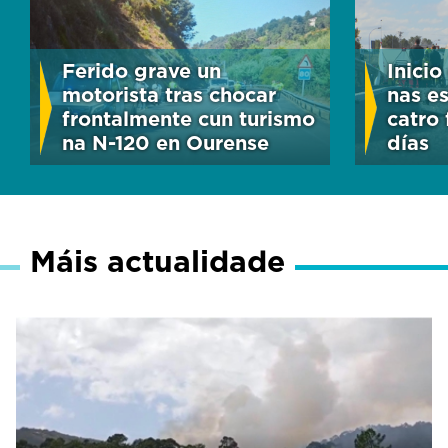
Ferido grave un
Inicio
motorista tras chocar
nas e
frontalmente cun turismo
catro 
na N-120 en Ourense
días
Máis actualidade