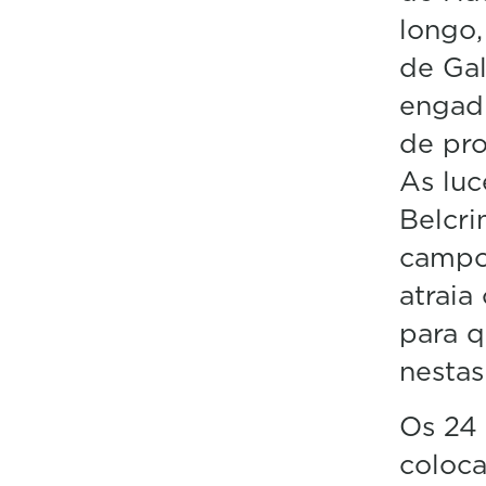
longo,
de Gal
engadi
de pro
As luc
Belcri
campo 
atraia
para q
nestas
Os 24 
coloc