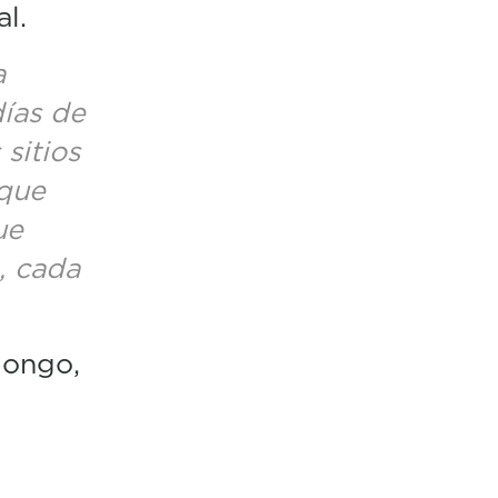
l.
a
días de
sitios
 que
ue
, cada
longo,