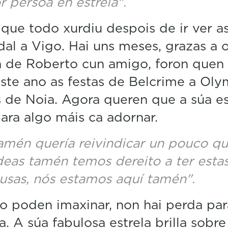
r persoa en estrela".
que todo xurdiu despois de ir ver as
al a Vigo. Hai uns meses, grazas a 
 de Roberto cun amigo, foron quen
este ano as festas de Belcrime a Ol
s de Noia. Agora queren que a súa es
para algo máis ca adornar.
amén quería reivindicar un pouco qu
deas tamén temos dereito a ter esta
usas, nós estamos aquí tamén".
 poden imaxinar, non hai perda par
a. A súa fabulosa estrela brilla sobre