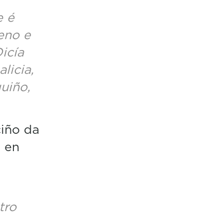
e é
eno e
icía
licia,
uiño,
iño da
a en
tro