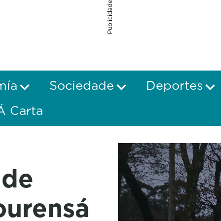
Publicidade
mía
Sociedade
Deportes
Á Carta
 de
ourensá