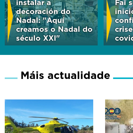
instalar a
Fai 
decoración do
inic
Nadal: "Aquí
conf
creamos o Nadal do
crise
século XXI"
covi
Máis actualidade