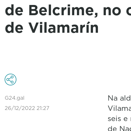
de Belcrime, no 
de Vilamarín
Na ald
G24.gal
Vilama
26/12/2022 21:27
seis e
de Nad