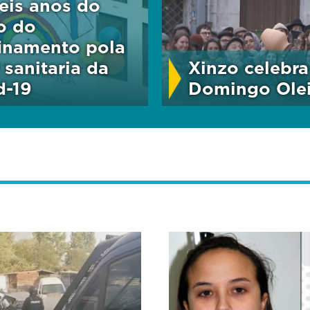
seis anos do
io do
inamento pola
 sanitaria da
Xinzo celebra
d-19
Domingo Ole