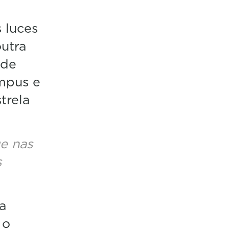
 luces
outra
 de
ympus e
trela
e nas
s
a
 o