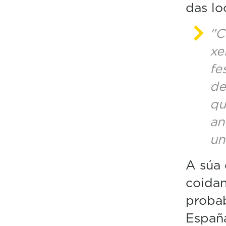
das lo
"C
xe
fe
de
qu
an
un
A súa 
coidan
proba
Españ