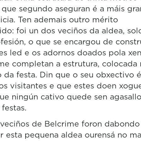
n
 que segundo aseguran é a máis gr
u
t
icia. Ten ademais outro mérito
e
,
do: foi un dos veciños da aldea, so
4
fesión, o que se encargou de constru
3
s
es led e os adornos doados pola xe
e
c
me completan a estrutura, colocada
o
n
da festa. Din que o seu obxectivo 
d
s
 os visitantes e que estes doen xogu
V
o
ue ningún cativo quede sen agasall
l
 festas.
u
m
e
veciños de Belcrime foron dabondo
5
0
ar esta pequena aldea ourensá no m
%