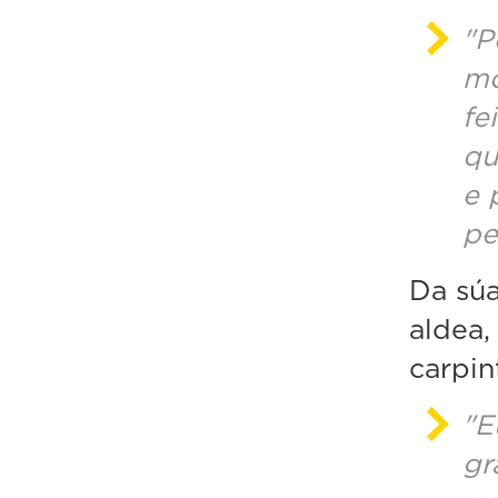
"P
mo
fe
qu
e 
pe
Da súa
aldea,
carpin
"E
gr