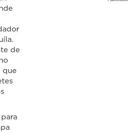
ande
ldador
íla.
nte de
 no
é que
etes
os
 para
apa