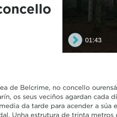
concello
01:43
0
s
e
c
o
n
d
ea de Belcrime, no concello ourens
s
rín, os seus veciños agardan cada dí
o
f
 media da tarde para acender a súa e
1
m
al. Unha estrutura de trinta metros
i