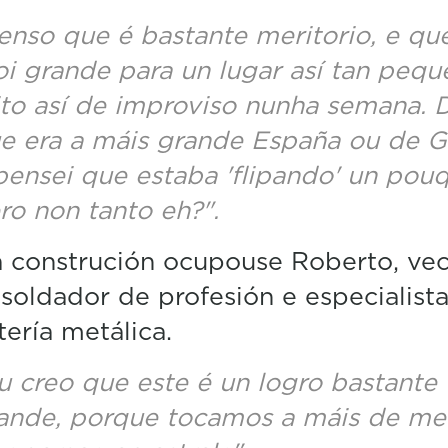
enso que é bastante meritorio, e qu
i grande para un lugar así tan pequ
ito así de improviso nunha semana. D
e era a máis grande España ou de Ga
pensei que estaba 'flipando' un pouq
ro non tanto eh?".
 construción ocupouse Roberto, vec
 soldador de profesión e especialist
tería metálica.
u creo que este é un logro bastante
ande, porque tocamos a máis de me