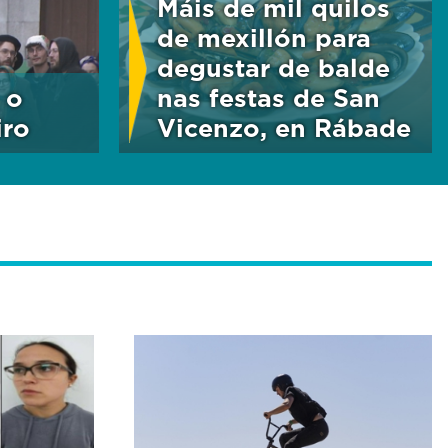
Máis de mil quilos
de mexillón para
degustar de balde
 o
nas festas de San
iro
Vicenzo, en Rábade