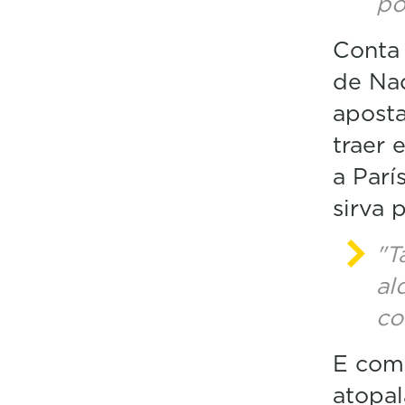
po
Conta 
de Nad
aposta
traer 
a Parí
sirva 
"T
al
co
E como
atopal