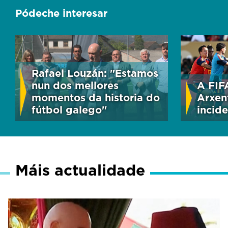
Pódeche interesar
Rafael Louzán: "Estamos
nun dos mellores
A FIF
momentos da historia do
Arxen
fútbol galego"
incide
Máis actualidade