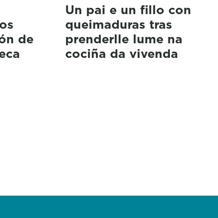
Un pai e un fillo con
gos
queimaduras tras
ión de
prenderlle lume na
seca
cociña da vivenda