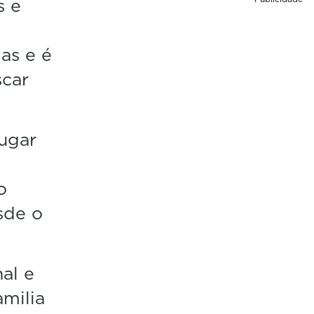
s e
as e é
scar
ugar
o
sde o
al e
amilia