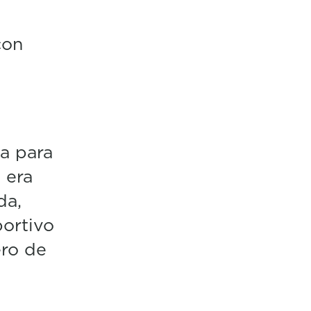
con
a para
 era
da,
ortivo
ero de