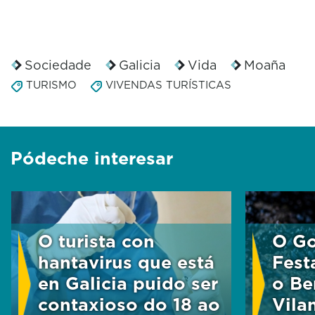
Sociedade
Galicia
Vida
Moaña
TURISMO
VIVENDAS TURÍSTICAS
Pódeche interesar
O turista con
O Go
hantavirus que está
Fest
en Galicia puido ser
o Be
contaxioso do 18 ao
Vila