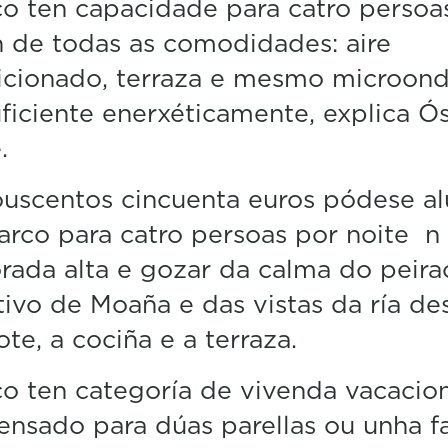
o ten capacidade para catro persoa
n
u
 de todas as comodidades: aire
t
e
icionado, terraza e mesmo microond
s
ficiente enerxéticamente, explica Ó
,
6
.
s
e
c
uscentos cincuenta euros pódese al
o
n
arco para catro persoas por noite n
d
s
ada alta e gozar da calma do peira
V
ivo de Moaña e das vistas da ría de
o
l
te, a cociña e a terraza.
u
m
e
o ten categoría de vivenda vacacion
5
0
ensado para dúas parellas ou unha f
%