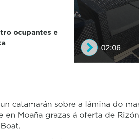
tro ocupantes e
ta
02:06
0
s
e
c
o
n
d
nun catamarán sobre a lámina do ma
s
e en Moaña grazas á oferta de Rizón
o
f
Boat.
2
m
i