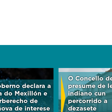
O Concello d
berno declara a
presume de l
a do Mexillón e
indiano cun
rberecho de
percorrido a
nova de interese
dezasete