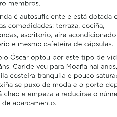
tro membros.
nda é autosuficiente e está dotada 
as comodidades: terraza, cociña,
ndas, escritorio, aire acondicionado
orio e mesmo cafeteira de cápsulas.
io Óscar optou por este tipo de vid
áns. Caride veu para Moaña hai anos,
ila costeira tranquila e pouco satura
xiña se puxo de moda e o porto dep
á cheo e empeza a reducirse o núm
s de aparcamento.