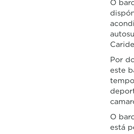
O barc
dispón
acond
autosu
Caride
Por do
este b
tempor
deport
camaro
O barc
está p