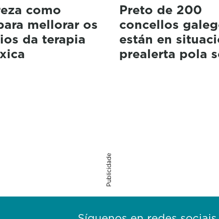
reza como
Preto de 200
para mellorar os
concellos gale
ios da terapia
están en situac
xica
prealerta pola 
Publicidade
Síguenos en redes sociais