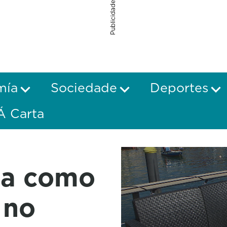
Publicidade
mía
Sociedade
Deportes
Á Carta
na como
 no