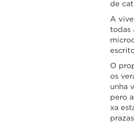
de ca
A vive
todas 
microo
escrit
O prop
os ver
unha v
pero a
xa est
praza