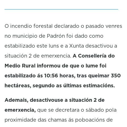
m
i
n
u
O incendio forestal declarado o pasado venres
t
e
no municipio de Padrón foi dado como
,
2
estabilizado este luns e a Xunta desactivou a
2
s
situación 2 de emerxencia.
A Consellería do
e
c
Medio Rural informou de que o lume foi
o
n
estabilizado ás 10:56 horas, tras queimar 350
d
s
hectáreas, segundo as últimas estimacións.
Ademais, desactivouse a situación 2 de
emerxencia,
que se decretara o sábado pola
proximidade das chamas ás poboacións de