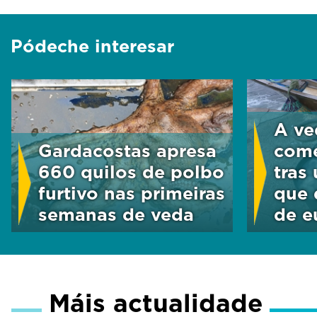
Pódeche interesar
A ve
Gardacostas apresa
come
660 quilos de polbo
tras
furtivo nas primeiras
que 
semanas de veda
de e
Máis actualidade