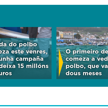
da do polbo
za este venres,
O primeiro d
 unha campaña
comeza a ved
deixa 15 millóns
polbo, que va
uros
dous meses