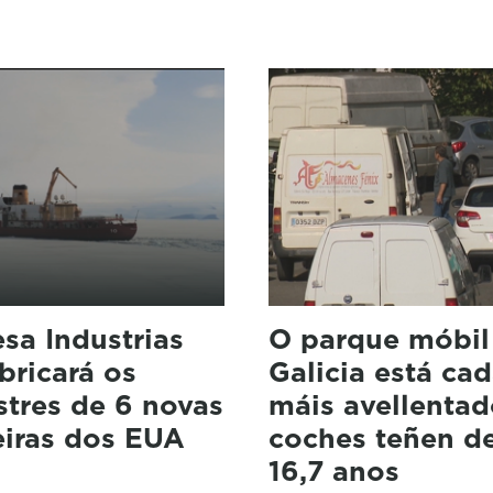
sa Industrias
O parque móbil
abricará os
Galicia está ca
stres de 6 novas
máis avellentad
eiras dos EUA
coches teñen d
16,7 anos