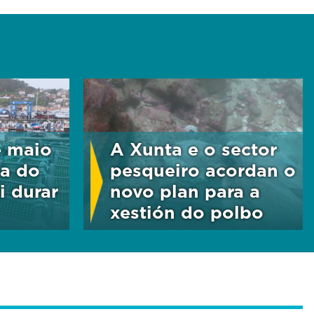
e maio
A Xunta e o sector
a do
pesqueiro acordan o
i durar
novo plan para a
xestión do polbo