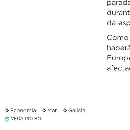
parada
durant
da esp
Como n
haber
Europ
afecta
Economía
Mar
Galicia
VEDA POLBO