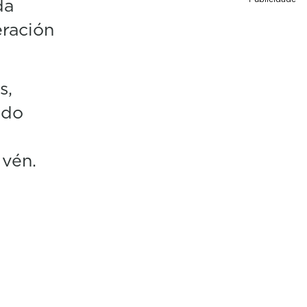
da
eración
s,
ndo
 vén.