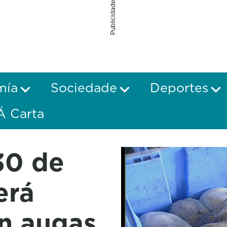
Publicidade
mía
Sociedade
Deportes
Á Carta
30 de
erá
en augas