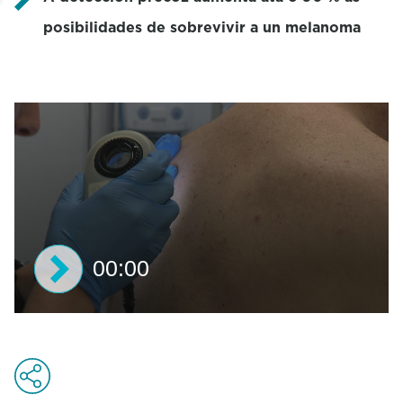
posibilidades de sobrevivir a un melanoma
00:00
0
s
e
c
o