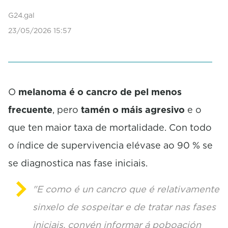
n
d
G24.gal
s
23/05/2026 15:57
o
f
0
s
e
c
o
O
melanoma é o cancro de pel menos
n
frecuente
, pero
tamén o máis agresivo
e o
d
s
que ten maior taxa de mortalidade. Con todo
o índice de supervivencia elévase ao 90 % se
se diagnostica nas fase iniciais.
"E como é un cancro que é relativamente
sinxelo de sospeitar e de tratar nas fases
iniciais, convén informar á poboación