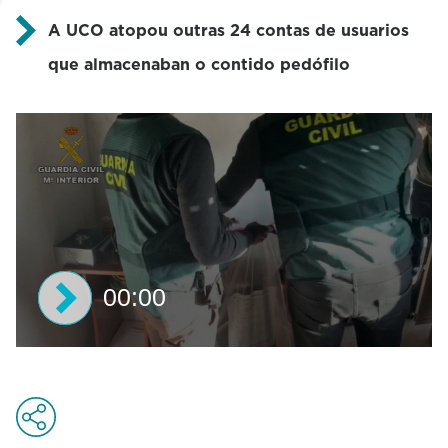
A UCO atopou outras 24 contas de usuarios
que almacenaban o contido pedófilo
00:00
0
s
e
c
o