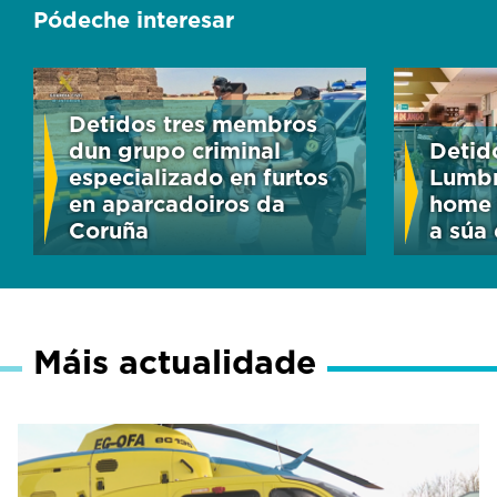
Pódeche interesar
Detidos tres membros
dun grupo criminal
Detid
especializado en furtos
Lumbr
en aparcadoiros da
home 
Coruña
a súa 
Máis actualidade