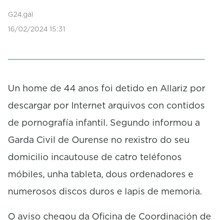
n
d
G24.gal
s
16/02/2024 15:31
o
f
0
s
e
c
o
Un home de 44 anos foi detido en Allariz por
n
descargar por Internet arquivos con contidos
d
s
de pornografía infantil. Segundo informou a
Garda Civil de Ourense no rexistro do seu
domicilio incautouse de catro teléfonos
móbiles, unha tableta, dous ordenadores e
numerosos discos duros e lapis de memoria.
O aviso chegou da Oficina de Coordinación de