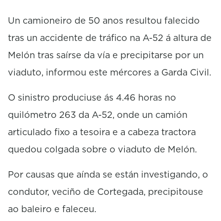
n
u
Un camioneiro de 50 anos resultou falecido
t
e
tras un accidente de tráfico na A-52 á altura de
s
,
Melón tras saírse da vía e precipitarse por un
1
4
viaduto, informou este mércores a Garda Civil.
s
e
c
O sinistro produciuse ás 4.46 horas no
o
n
quilómetro 263 da A-52, onde un camión
d
articulado fixo a tesoira e a cabeza tractora
s
quedou colgada sobre o viaduto de Melón.
Por causas que aínda se están investigando, o
condutor, veciño de Cortegada, precipitouse
ao baleiro e faleceu.