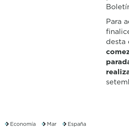
Boletí
Para a
finali
desta 
comeza
parad
realiz
setem
Economía
Mar
España