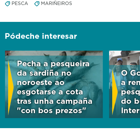
PESCA
MARIÑEIROS
Pódeche interesar
Pecha a pesqueira
da sardiña no
O Go
noroeste ao
a re
esgotarse a cota
pesq
tras unha campaña
do b
"con bos prezos"
Inte