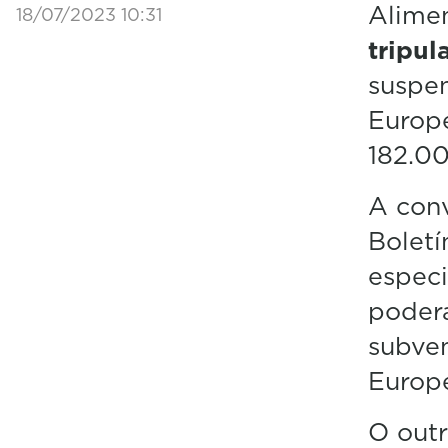
Alimen
18/07/2023 10:31
tripu
suspen
Europe
182.00
A conv
Boletí
espec
poderá
subven
Europ
O outr