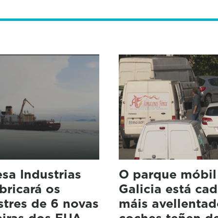
sa Industrias
O parque móbil
abricará os
Galicia está ca
stres de 6 novas
máis avellentad
eiras dos EUA
coches teñen d