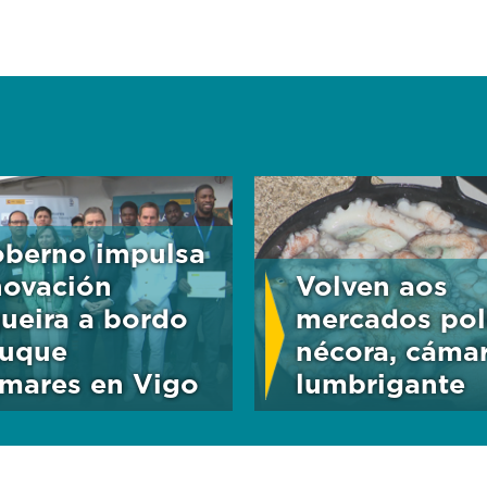
berno impulsa
novación
Volven aos
ueira a bordo
mercados pol
uque
nécora, cáma
rmares en Vigo
lumbrigante