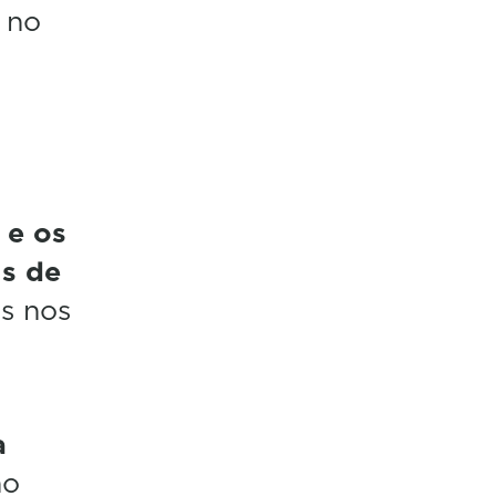
 no
 e os
ns de
s nos
a
no