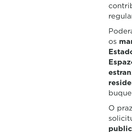
contri
regul
Podera
os
mar
Estad
Espaz
estran
reside
buques
O pra
solici
publi