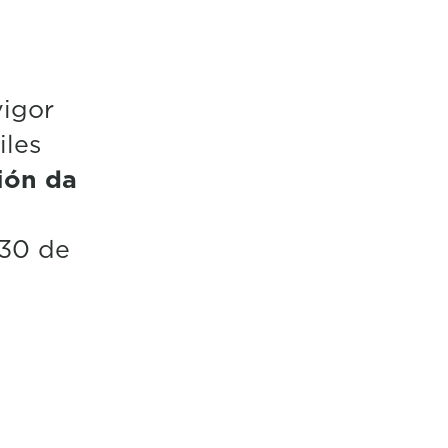
vigor
iles
ión da
 30 de