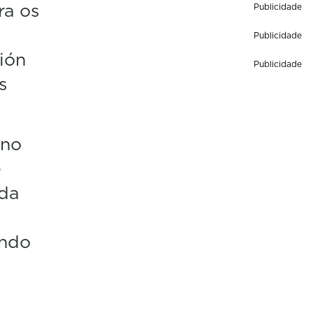
ra os
Publicidade
Publicidade
ión
Publicidade
s
 no
e
da
ondo