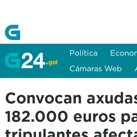
Skip to Main Content
Política
Econo
Cámaras Web
Convocan axuda
182.000 euros p
tripulantes afec