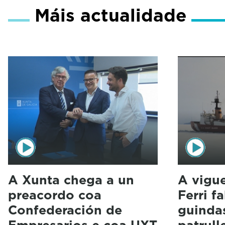
Máis actualidade
A Xunta chega a un
A vigue
preacordo coa
Ferri f
Confederación de
guinda
Empresarios e coa UXT
patrull