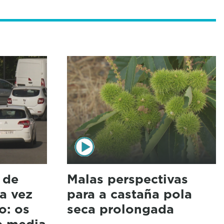
 de
Malas perspectivas
da vez
para a castaña pola
o: os
seca prolongada
e media