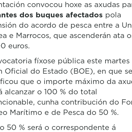
tación convocou hoxe as axudas pa
lantes dos buques afectados
pola
sión do acordo de pesca entre a Un
a e Marrocos, que ascenderán ata o
0 euros.
ocatoria fíxose pública este martes
n Oficial do Estado (BOE), en que s
ificou que o importe máximo da axu
 alcanzar o 100 % do total
cionable, cunha contribución do F
eo Marítimo e de Pesca do 50 %.
o 50 % será o correspondente á