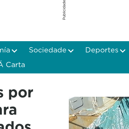
Publicidade
mía
Sociedade
Deportes
Á Carta
s por
ara
tados