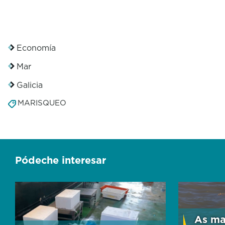
Economía
Mar
Galicia
MARISQUEO
Pódeche interesar
As ma