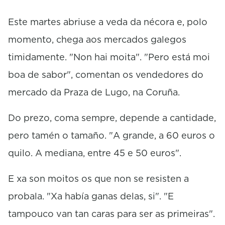
c
o
Este martes abriuse a veda da nécora e, polo
n
d
momento, chega aos mercados galegos
s
timidamente. "Non hai moita". "Pero está moi
boa de sabor", comentan os vendedores do
mercado da Praza de Lugo, na Coruña.
Do prezo, coma sempre, depende a cantidade,
pero tamén o tamaño. "A grande, a 60 euros o
quilo. A mediana, entre 45 e 50 euros".
E xa son moitos os que non se resisten a
probala. "Xa había ganas delas, si". "E
tampouco van tan caras para ser as primeiras".