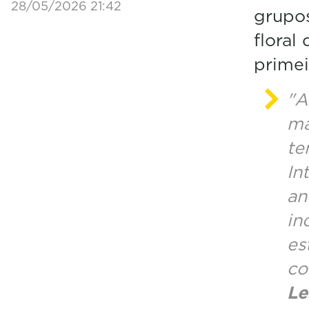
28/05/2026 21:42
grupos
floral
prime
"A
ma
te
In
an
in
es
co
Le