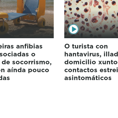
iras anfibias
O turista con
asociadas o
hantavirus, illa
 de socorrismo,
domicilio xunto
on aínda pouco
contactos estre
das
asintomáticos