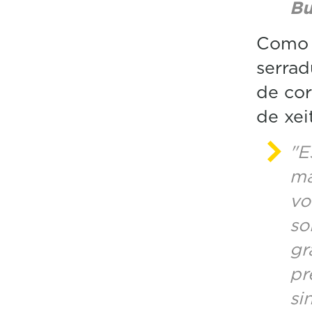
Bu
Como n
serrad
de cor
de xei
"E
má
vo
so
gr
pr
si