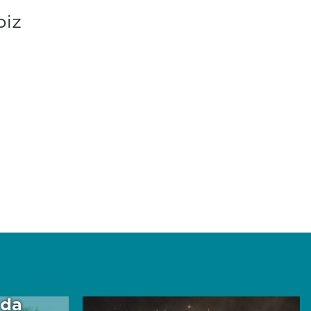
piz
 da