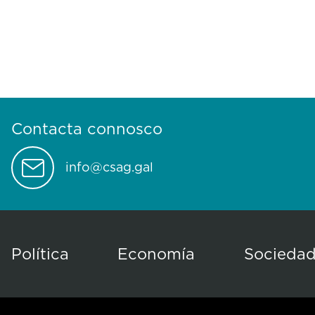
Contacta connosco
info@csag.gal
Política
Economía
Socieda