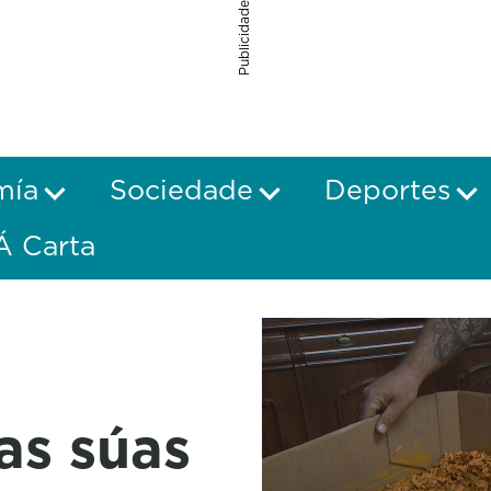
Publicidade
mía
Sociedade
Deportes
Á Carta
as súas