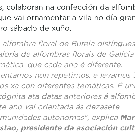
n
, colaboran na confección da alfom
u
t
 que vai ornamentar a vila no día gra
e
iro sábado de xuño.
s
,
6
 alfombra floral de Burela distíngue
s
e
ioría de alfombras florais de Galicia
c
o
mática, que cada ano é diferente.
n
d
tentamos non repetirnos, e levamos 
s
os xa con diferentes temáticas. É un
V
o
cógnita ata datas anteriores á alfomb
l
u
te ano vai orientada ás dezasete
m
e
munidades autónomas", explica
Mar
5
0
stao, presidente da asociación cult
%