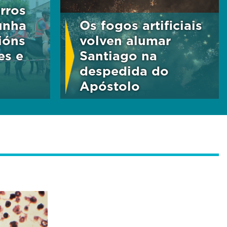
urros
unha
Os fogos artificiais
ións
volven alumar
es e
Santiago na
despedida do
Apóstolo