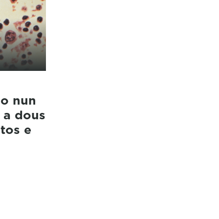
do nun
 a dous
itos e