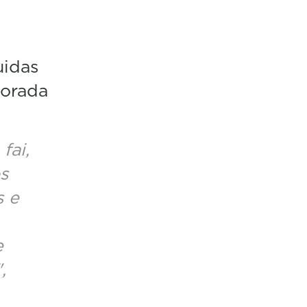
uidas
borada
fai,
s
s e
e
,