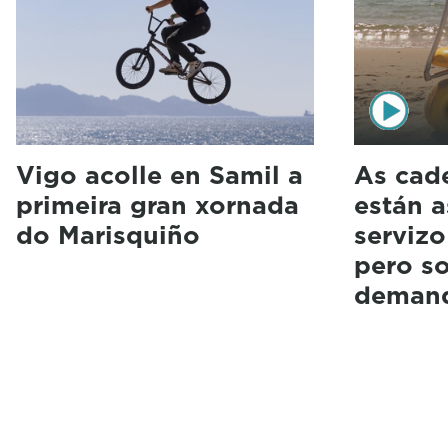
Vigo acolle en Samil a
As cade
primeira gran xornada
están 
do Marisquiño
servizo
pero s
deman