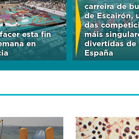
carreira de b
de Escairón, 
das competic
facer esta fin
máis singular
emana en
divertidas de
cia
España