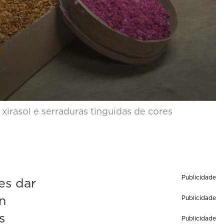
irasol e serraduras tinguidas de cores
Publicidade
es dar
n
Publicidade
s
Publicidade