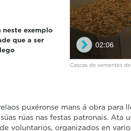
n neste exemplo
ade que a ser
02:06
alego
0
Cascas de sementes de x
s
e
c
o
n
d
s
elaos puxéronse mans á obra para ll
o
f
 súas rúas nas festas patronais. Ata u
2
m
de voluntarios, organizados en vario
i