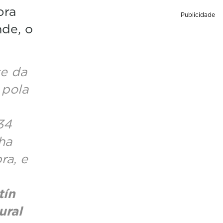
bra
Publicidade
nde, o
se da
 pola
34
ha
ra, e
tín
ural