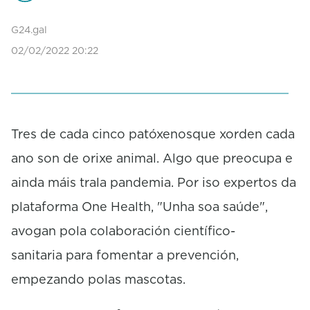
s
o
G24.gal
f
0
02/02/2022 20:22
s
e
c
o
n
d
Tres de cada cinco patóxenosque xorden cada
s
ano son de orixe animal. Algo que preocupa e
ainda máis trala pandemia. Por iso expertos da
plataforma One Health, "Unha soa saúde",
avogan pola colaboración científico-
sanitaria para fomentar a prevención,
empezando polas mascotas.