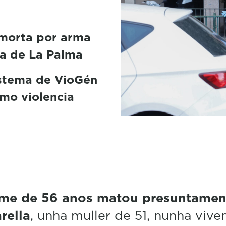
 morta por arma
da de La Palma
istema de VioGén
omo violencia
e de 56 anos matou presuntamen
rella
, unha muller de 51, nunha viv