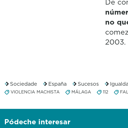
De con
númer
no qu
comeza
2003.
Sociedade
España
Sucesos
Iguald
VIOLENCIA MACHISTA
MÁLAGA
112
FA
Pódeche interesar