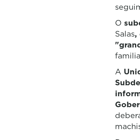
seguim
O
sub
Salas
,
"gran
famili
A
Uni
Subde
inform
Gober
deberá
machi