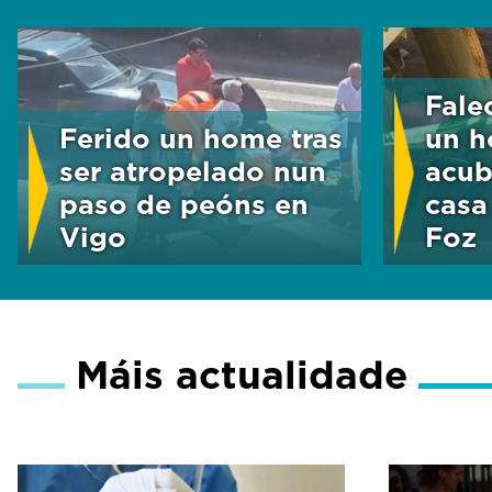
Fale
Ferido un home tras
un h
ser atropelado nun
acub
paso de peóns en
casa
Vigo
Foz
Máis actualidade