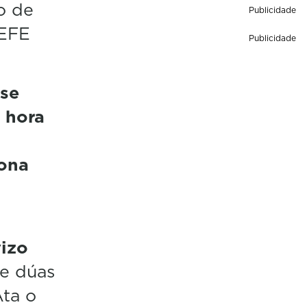
o de
Publicidade
 EFE
Publicidade
se
 hora
ona
vizo
e dúas
Ata o