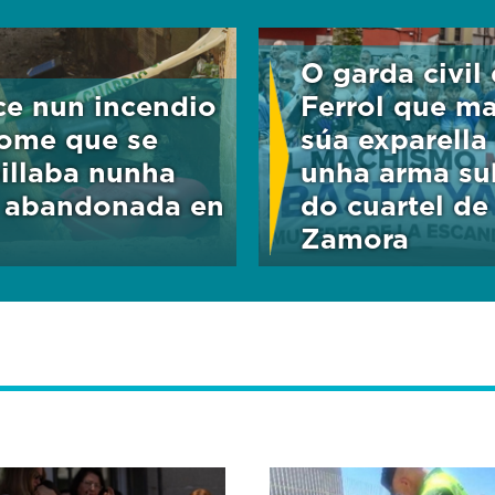
O garda civil
ce nun incendio
Ferrol que m
ome que se
súa exparella
illaba nunha
unha arma su
 abandonada en
do cuartel de
Zamora