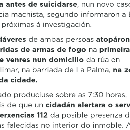
 antes de suicidarse
, nun novo cas
cia machista, segundo informaron a
 próximas á investigación.
dáveres
de ambas persoas
atopáron
eridas de armas de fogo
na
primeira
te venres nun domicilio
da rúa en
imar, na barriada de La Palma,
na z
 da cidade.
do produciuse sobre as 7:30 horas,
is de que un
cidadán alertara o ser
erxencias 112
da posible presenza d
s falecidas no interior do inmoble. 