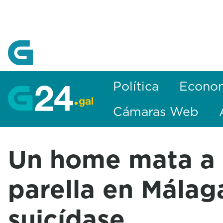
Skip to Main Content
Política
Econo
Cámaras Web
Un home mata a 
parella en Málag
suicídase