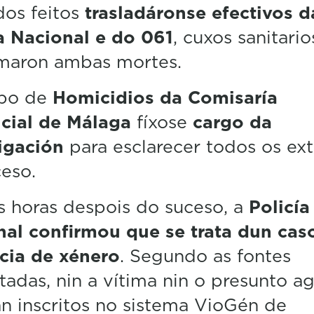
dos feitos
trasladáronse efectivos d
a Nacional e do 061
, cuxos sanitario
rmaron ambas mortes.
po de
Homicidios da Comisaría
ncial de Málaga
fíxose
cargo da
igación
para esclarecer todos os ex
eso.
 horas despois do suceso, a
Policía
nal confirmou que se trata dun cas
cia de xénero
. Segundo as fontes
tadas, nin a vítima nin o presunto a
n inscritos no sistema VioGén de