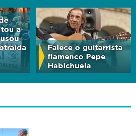
 de
atou a
 usou
btraída
Falece o guitarrista
flamenco Pepe
Habichuela