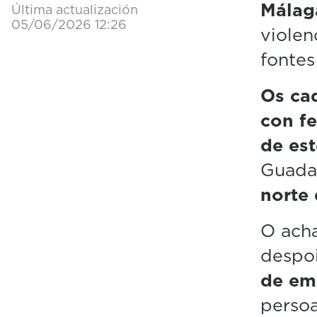
Málaga
Última actualización
05/06/2026 12:26
violen
fontes
Os ca
con f
de es
Guadal
norte
O acha
despo
de em
persoa