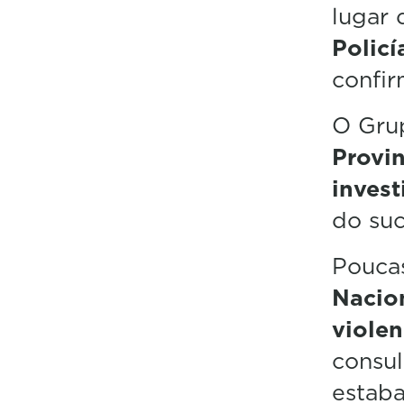
lugar 
Policí
confi
O Gru
Provi
invest
do suc
Poucas
Nacio
violen
consul
estaba