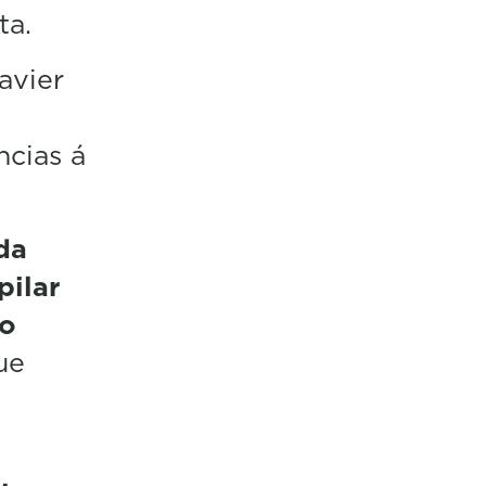
ta.
Javier
ncias á
da
ilar
do
ue