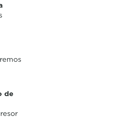
a
s
tremos
o de
gresor