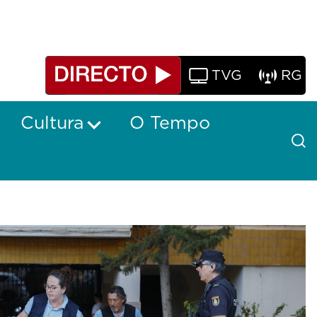
TVG
RG
Cultura
O Tempo