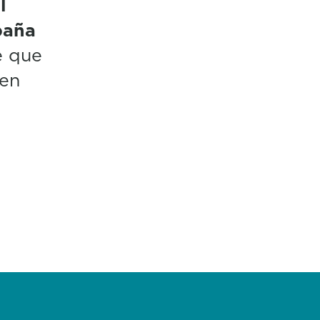
l
paña
e que
 en