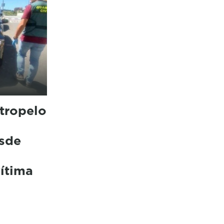
tropelo
sde
ítima