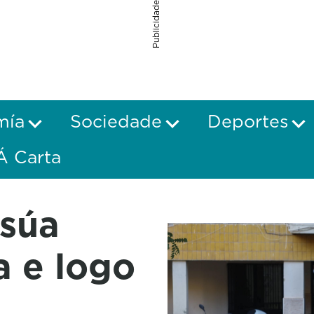
Publicidade
mía
Sociedade
Deportes
Á Carta
súa
a e logo