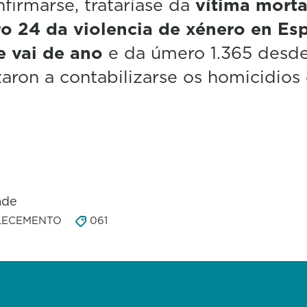
firmarse, trataríase da
vítima morta
o 24 da violencia de xénero en Es
e vai de ano
e da úmero 1.365 desd
ron a contabilizarse os homicidios
ade
LECEMENTO
061