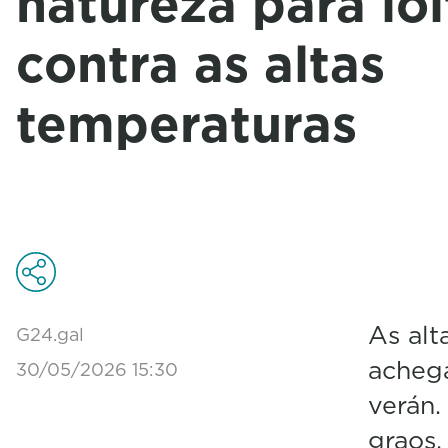
natureza para loi
contra as altas
temperaturas
As alt
G24.gal
achegá
30/05/2026 15:30
verán.
graos,