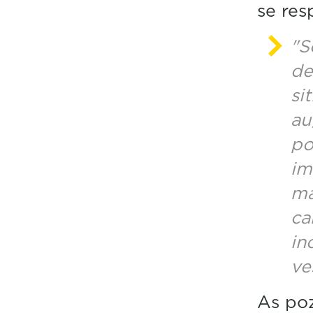
se resp
"S
de
si
au
po
im
ma
ca
in
ve
As poz