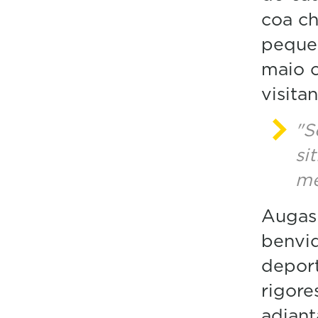
coa c
pequeñ
maio c
visitan
"S
si
me
Augas
benvid
deport
rigore
adiant