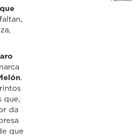
 que
faltan,
za,
Faro
omarca
Melón
.
rintos
s que,
or da
presa
ade que