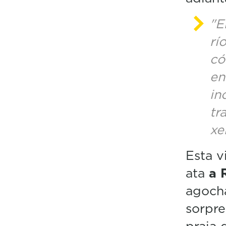
"E
rí
có
en
in
tr
xe
Esta v
ata
a 
agocha
sorpre
praia 