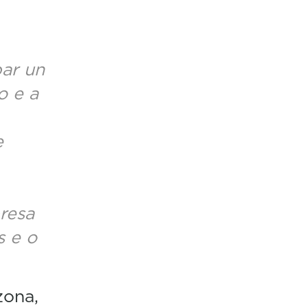
par un
o e a
e
resa
s e o
zona,