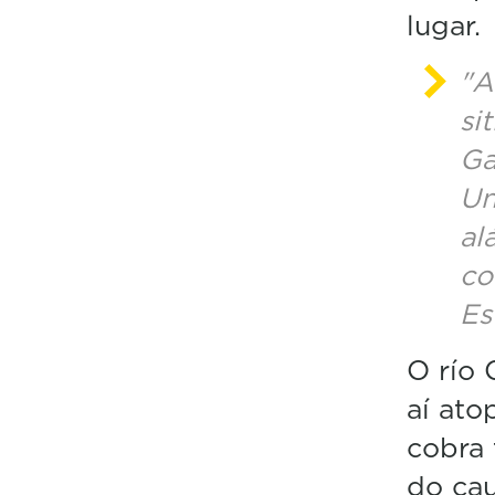
lugar.
"A
si
Ga
Un
al
co
Es
O río 
aí ato
cobra 
do cau