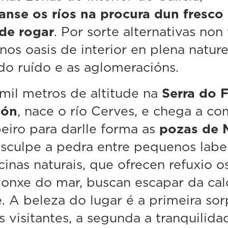
n
anse os ríos na procura dun fresco
u
t
 de rogar
. Por sorte alternativas non 
e
s
os oasis de interior en plena nature
,
do ruído e as aglomeracións.
4
9
s
mil metros de altitude na
Serra do 
e
c
ión
, nace o río Cerves, e chega a c
o
n
eiro para darlle forma as
pozas de 
d
s
sculpe a pedra entre pequenos labe
V
cinas naturais, que ofrecen refuxio o
o
l
lonxe do mar, buscan escapar da cal
u
m
. A beleza do lugar é a primeira sor
e
5
s visitantes, a segunda a tranquilid
0
%