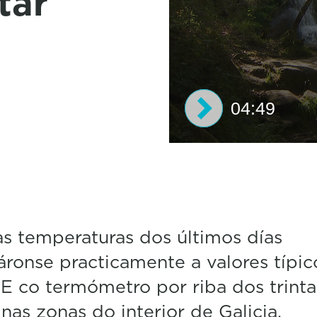
tar
04:49
0
s
e
c
o
n
d
as temperaturas dos últimos días
s
ronse practicamente a valores típic
o
f
 E co termómetro por riba dos trinta
4
m
 nas zonas do interior de Galicia,
i