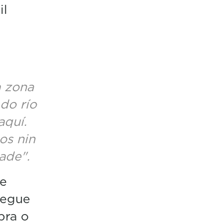
il
a zona
do río
aquí.
os nin
ade".
ue
segue
bra o