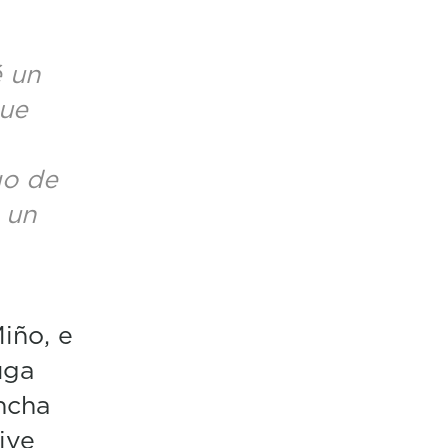
 un
que
go de
 un
iño, e
uga
ncha
ive