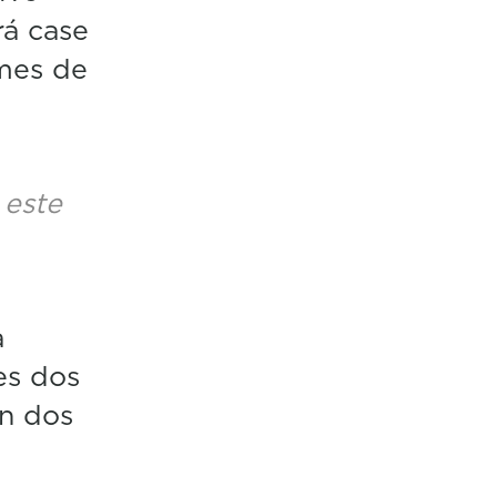
á case
 mes de
 este
a
es dos
en dos