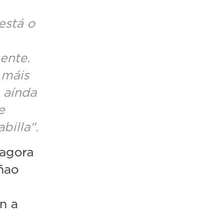
está o
ente.
 máis
 aínda
e
billa".
 agora
iñao
n a