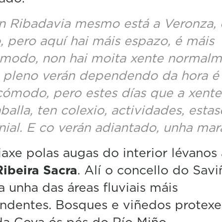
n Ribadavia mesmo está a Veronza, 
o, pero aquí hai máis espazo, é máis
modo, non hai moita xente normalm
 pleno verán dependendo da hora é
cómodo, pero estes días que a xente
aballa, ten colexio, actividades, estas
nial. E co verán adiantado, unha mara
iaxe polas augas do interior lévanos
Ribeira Sacra
. Alí o concello do Sav
 unha das áreas fluviais máis
ndentes. Bosques e viñedos protexe
da Cova ós pés do Río Miño.