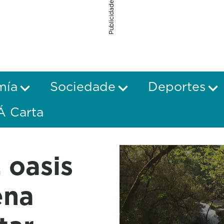
Publicidade
mía
Sociedade
Deportes
Á Carta
, oasis
ena