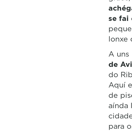
achég
se fai
pequen
lonxe 
A uns 
de Av
do Rib
Aquí e
de pis
aínda 
cidade
para o