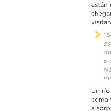
están 
chegar
visita
"S
es
de
e 
No
id
Un río
coma 
a sor