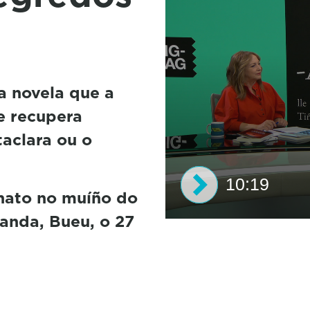
a novela que a
ue recupera
aclara ou o
10:19
nato no muíño do
randa, Bueu, o 27
0
s
e
c
o
n
d