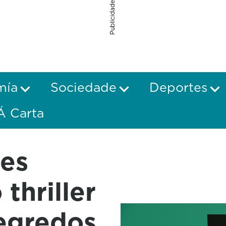
Publicidade
mía
Sociedade
Deportes
Á Carta
les
thriller
segredos