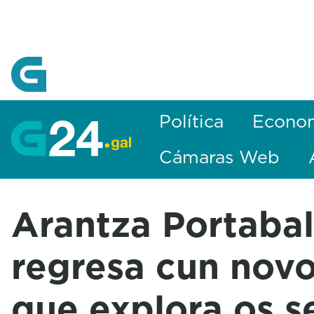
Skip to Main Content
Política
Econo
Cámaras Web
Arantza Portaba
regresa cun novo 
que explora os 