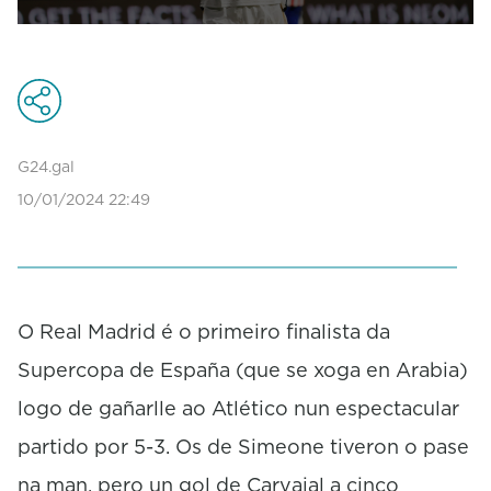
0
s
e
c
o
n
d
G24.gal
s
10/01/2024 22:49
o
f
0
s
e
c
o
O Real Madrid é o primeiro finalista da
n
Supercopa de España (que se xoga en Arabia)
d
s
logo de gañarlle ao Atlético nun espectacular
partido por 5-3. Os de Simeone tiveron o pase
na man, pero un gol de Carvajal a cinco