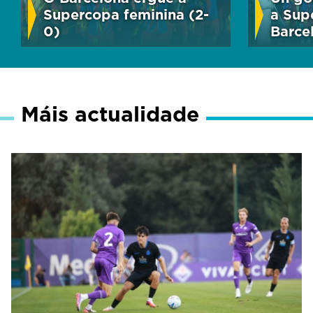
Supercopa feminina (2-
a Sup
0)
Barce
Máis actualidade