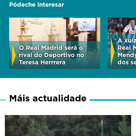
Pódeche interesar
A xuíz
O Real Madrid será o
Real 
rival do Deportivo no
Mendy
Teresa Herrrera
dos s
Máis actualidade