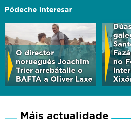
Pódeche interesar
Dúas
gale
Sant
O director
Fazá
noruegués Joachim
no F
Trier arrebátalle o
Inte
BAFTA a Oliver Laxe
Xixó
Máis actualidade