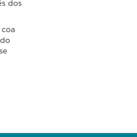
és dos
 coa
 do
se