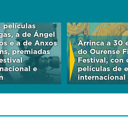
 películas
gas, a de Ángel
os e a de Anxos
Arrinca a 30 
ns, premiadas
do Ourense F
estival
Festival, con 
rnacional e
películas de 
n
internacional