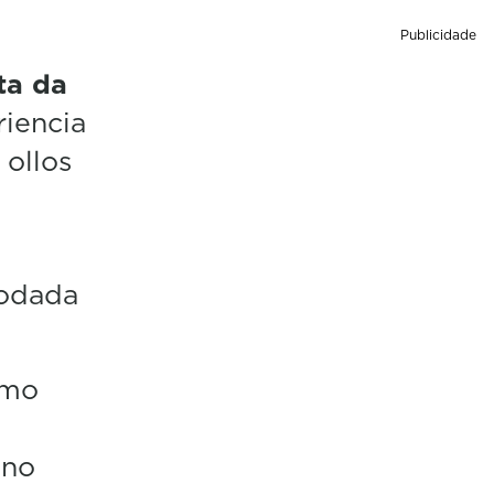
Publicidade
ta da
iencia
 ollos
rodada
omo
ano