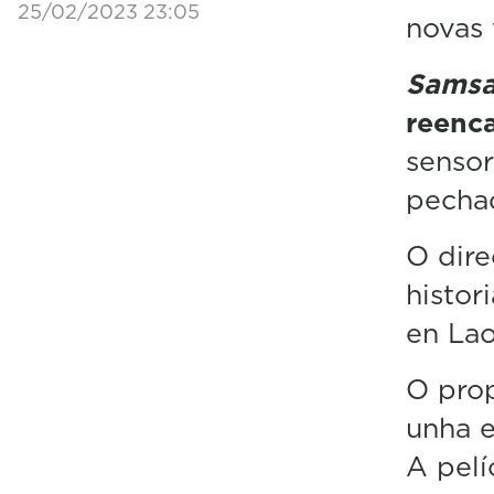
25/02/2023 23:05
novas 
Samsa
reenc
sensor
pecha
O dire
histor
en Lao
O prop
unha e
A pelí