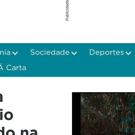
Publicidade
mía
Sociedade
Deportes
Á Carta
a
io
do na