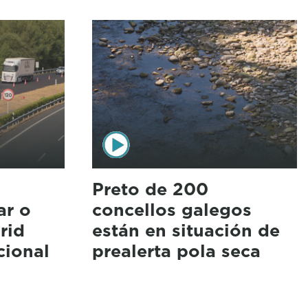
Preto de 200
ar o
concellos galegos
rid
están en situación de
cional
prealerta pola seca