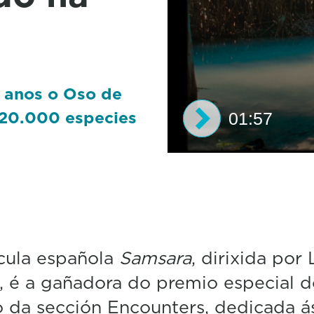
 anos o Oso de
 "20.000 especies
01:57
0
s
e
c
o
n
d
cula española
Samsara
, dirixida por 
s
o
, é a gañadora do premio especial 
f
1
 da sección Encounters, dedicada á
m