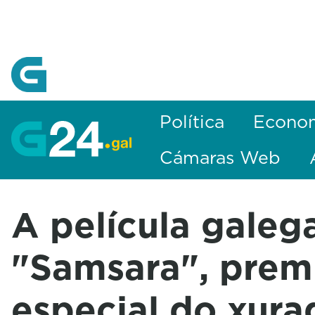
Skip to Main Content
Política
Econo
Cámaras Web
A película galeg
"Samsara", prem
especial do xura