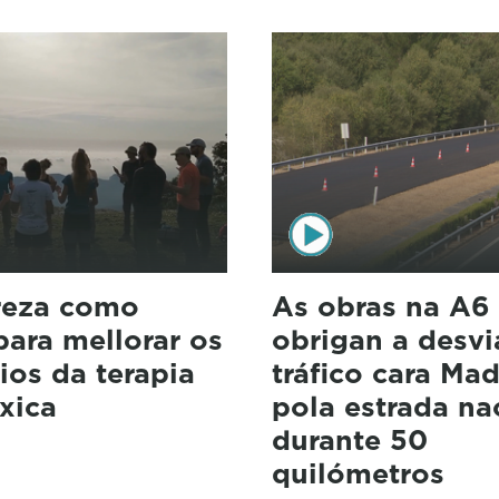
reza como
As obras na A6
para mellorar os
obrigan a desvi
ios da terapia
tráfico cara Mad
xica
pola estrada na
durante 50
quilómetros