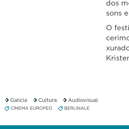
dos mo
sons e
O fest
cerimo
xurado
Kriste
Galicia
Cultura
Audiovisual
CINEMA EUROPEO
BERLINALE