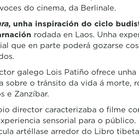
i
voces do cinema, da Berlinale.
n
u
t
ra
, unha inspiración do ciclo budis
e
arnación
rodada en Laos. Unha exper
,
5
ial que en parte poderá gozarse cos
7
s
dos.
e
c
o
ctor galego Lois Patiño ofrece unha
n
d
ia sobre o tránsito da vida á morte, 
s
V
s e Zanzíbar.
o
l
io director caracterizaba o filme c
u
m
xperiencia sensorial para o público.
e
5
cula artéllase arredor do Libro tibet
0
%