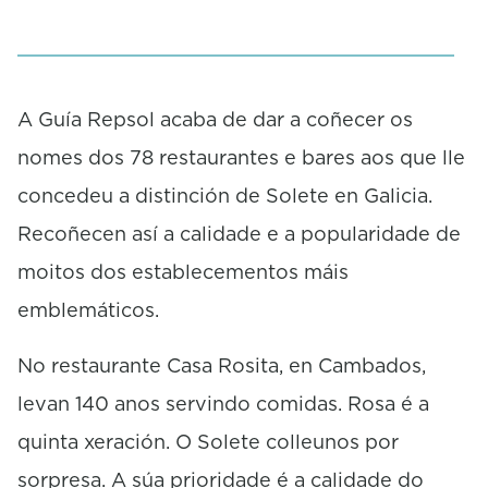
f
0
s
e
c
o
A Guía Repsol acaba de dar a coñecer os
n
nomes dos 78 restaurantes e bares aos que lle
d
s
concedeu a distinción de Solete en Galicia.
Recoñecen así a calidade e a popularidade de
moitos dos establecementos máis
emblemáticos.
No restaurante Casa Rosita, en Cambados,
levan 140 anos servindo comidas. Rosa é a
quinta xeración. O Solete colleunos por
sorpresa. A súa prioridade é a calidade do