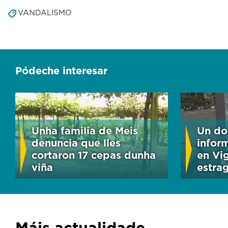
VANDALISMO
Pódeche interesar
Unha familia de Meis
Un do
denuncia que lles
infor
cortaron 17 cepas dunha
en Vi
viña
estra
Máis actualidade