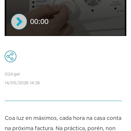
00:00
0
s
e
c
o
n
d
G24.gal
s
14/05/2026 14:26
o
f
0
s
e
c
o
Coa luz en máximos, cada hora na casa conta
n
na próxima factura. Na práctica, porén, non
d