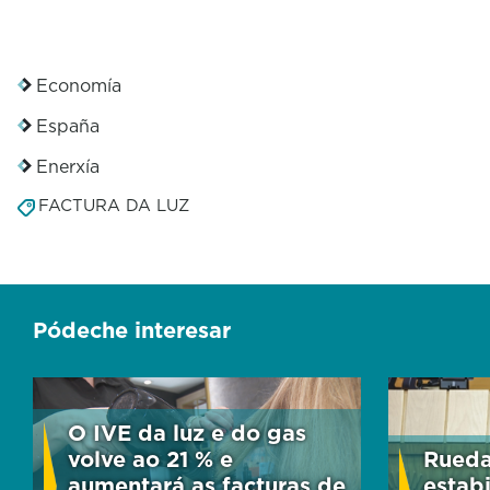
Economía
España
Enerxía
FACTURA DA LUZ
Pódeche interesar
O IVE da luz e do gas
volve ao 21 % e
Rueda
aumentará as facturas de
estab