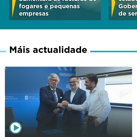
fogares e pequenas
Gober
empresas
de ser
Máis actualidade