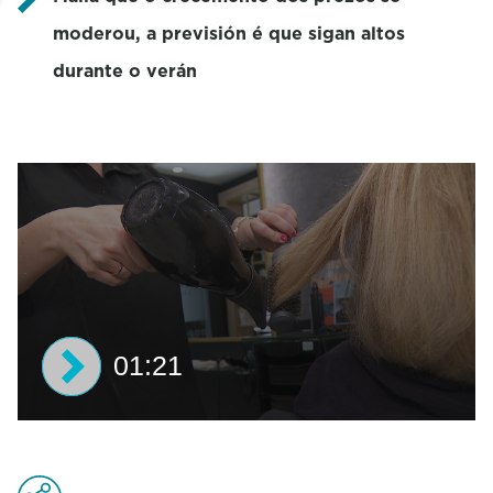
moderou, a previsión é que sigan altos
durante o verán
01:21
0
s
e
c