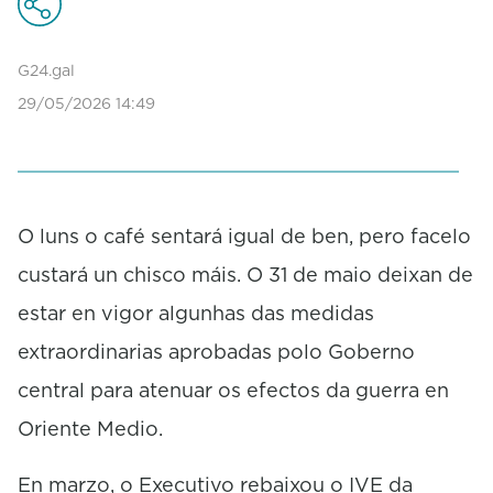
o
n
d
G24.gal
s
29/05/2026 14:49
o
f
1
m
i
n
u
O luns o café sentará igual de ben, pero facelo
t
custará un chisco máis. O 31 de maio deixan de
e
,
estar en vigor algunhas das medidas
2
1
extraordinarias aprobadas polo Goberno
s
e
central para atenuar os efectos da guerra en
c
o
Oriente Medio.
n
d
s
En marzo, o Executivo rebaixou o IVE da