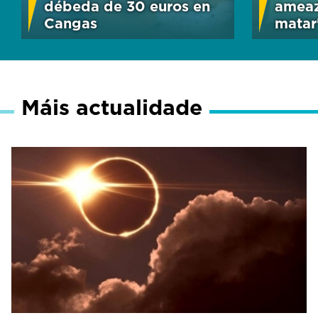
débeda de 30 euros en
ameaz
Cangas
matar
Máis actualidade