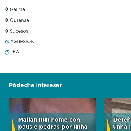
Galicia
Ourense
Sucesos
AGRESIÓN
LEA
Pódeche interesar
Mallan nun home con
Deteñ
paus e pedras por unha
unha 