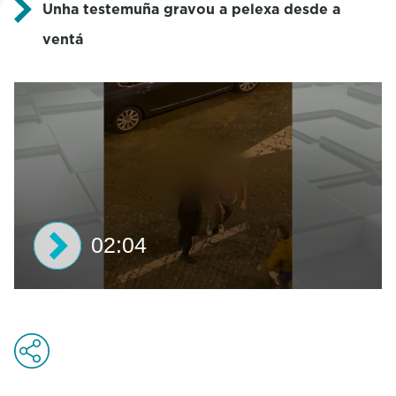
Unha testemuña gravou a pelexa desde a
ventá
02:04
0
s
e
c
o
n