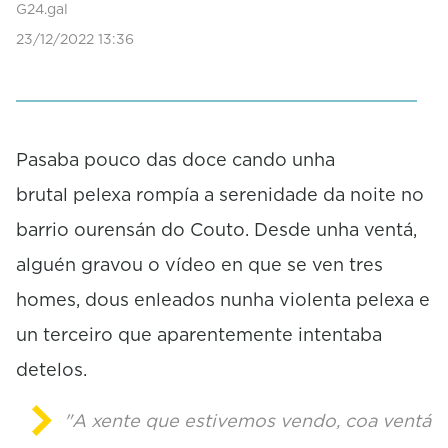
d
G24.gal
s
23/12/2022 13:36
o
f
2
m
i
n
u
Pasaba pouco das doce cando unha
t
brutal pelexa rompía a serenidade da noite no
e
s
barrio ourensán do Couto. Desde unha ventá,
,
4
alguén gravou o vídeo en que se ven tres
s
e
homes, dous enleados nunha violenta pelexa e
c
o
un terceiro que aparentemente intentaba
n
d
detelos.
s
"A xente que estivemos vendo, coa ventá