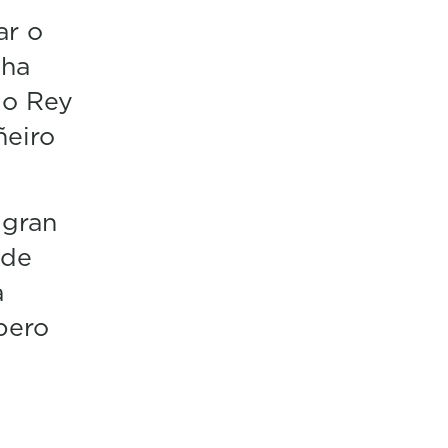
ar o
nha
lo Rey
ñeiro
 gran
 de
a
pero