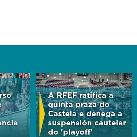
rso
A RFEF ratifica a
é
quinta praza do
Castela e denega a
ancia
suspensión cautelar
do 'playoff'