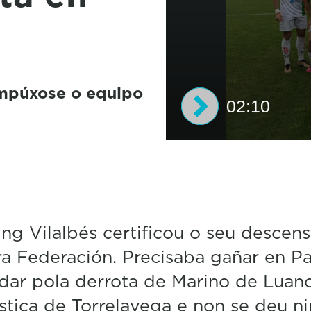
impúxose o equipo
02:10
0
s
e
c
o
n
d
ng Vilalbés certificou o seu descens
s
ra Federación. Precisaba gañar en P
o
f
dar pola derrota de Marino de Luan
2
m
tica de Torrelavega e non se deu n
i