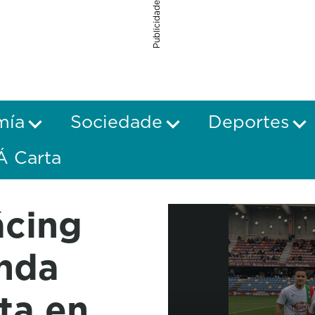
Publicidade
mía
Sociedade
Deportes
Á Carta
ácing
unda
ta en