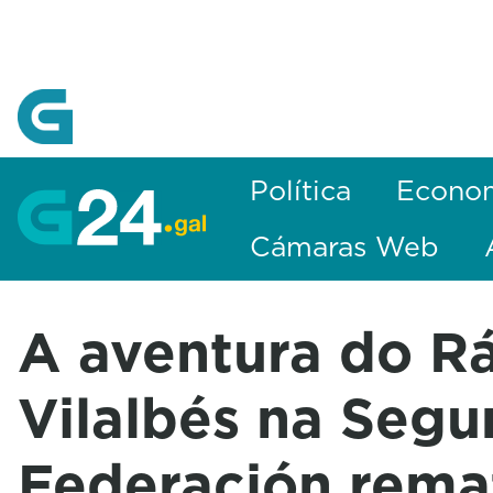
Skip to Main Content
Política
Econo
Cámaras Web
A aventura do R
Vilalbés na Seg
Federación rema