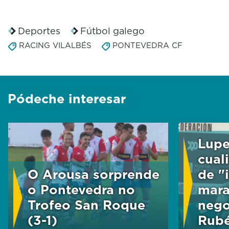
Deportes
Fútbol galego
RACING VILALBÉS
PONTEVEDRA CF
Pódeche interesar
Lupe
cual
O Arousa sorprende
de "
o Pontevedra no
mara
Trofeo San Roque
nego
(3-1)
Rub