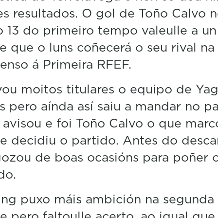
n
es resultados. O gol de Toño Calvo 
u
t
 13 do primeiro tempo valeulle a un
e
s
e que o luns coñecerá o seu rival na
,
enso á Primeira RFEF.
1
0
s
ou moitos titulares o equipo de Ya
e
c
as pero aínda así saiu a mandar no pa
o
n
avisou e foi Toño Calvo o que marc
d
s
e decidiu o partido. Antes do desc
V
ozou de boas ocasións para poñer 
o
l
do.
u
m
e
ing puxo máis ambición na segunda
5
0
 pero faltoulle acerto, ao igual que
%