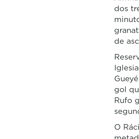
dos tr
minuto
granat
de asc
Reserv
Iglesi
Gueyé 
gol qu
Rufo g
segun
O Rác
metade