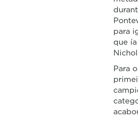
durant
Pontev
para i
que ía
Nichol
Para o
primei
campio
catego
acabo