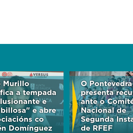
 Murillo
O Pontevedra
ifica a tempada
presenta recu
ilusionante e
ante o Comit
billosa" e abre
Nacional de
ciacións co
Segunda Inst
én Domínguez
de RFEF