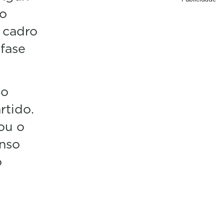
no
 cadro
 fase
go
rtido.
ou o
anso
o