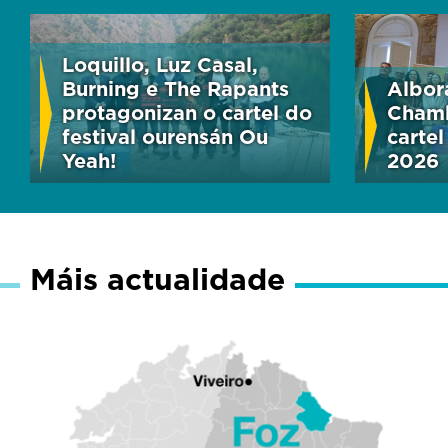
Loquillo, Luz Casal,
Burning e The Rapants
Albor
protagonizan o cartel do
Chamb
festival ourensán Ou
cartel
Yeah!
2026
Máis actualidade