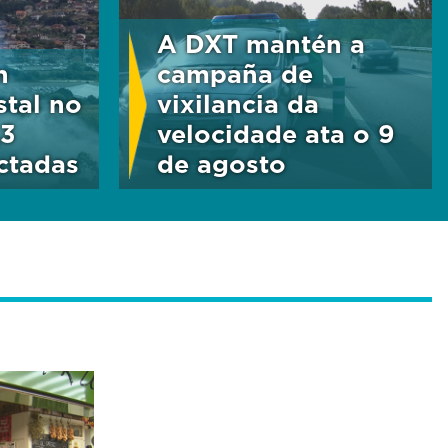
A DXT mantén a
n
campaña de
stal no
vixilancia da
,3
velocidade ata o 9
ctadas
de agosto