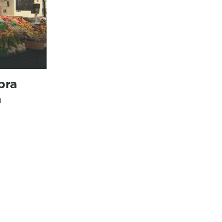
pra
a