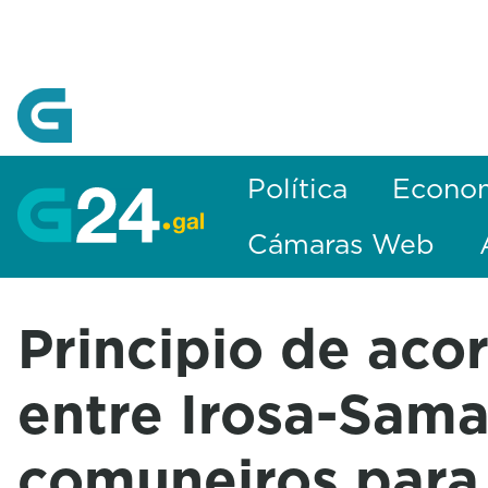
Skip to Main Content
Política
Econo
Cámaras Web
Principio de aco
entre Irosa-Sama
comuneiros para 