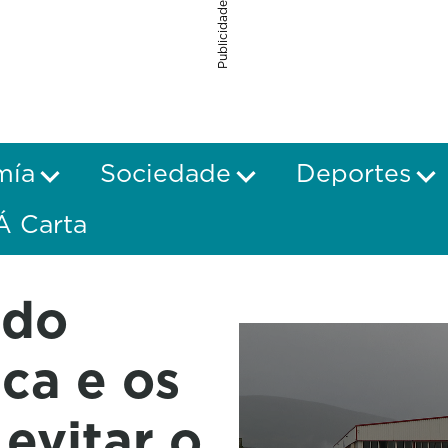
Publicidade
mía
Sociedade
Deportes
Á Carta
rdo
ca e os
evitar o