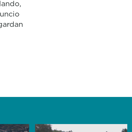
lando,
nuncio
gardan