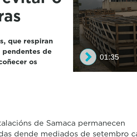
ras
s, que respiran
n pendentes de
01:35
 coñecer os
0
seconds
of
1
minute,
35
seconds
Volume
50%
stalacións de Samaca permanecen
das dende mediados de setembro c