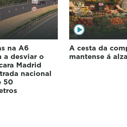
as na A6
A cesta da com
 a desviar o
mantense á alz
 cara Madrid
trada nacional
e 50
etros