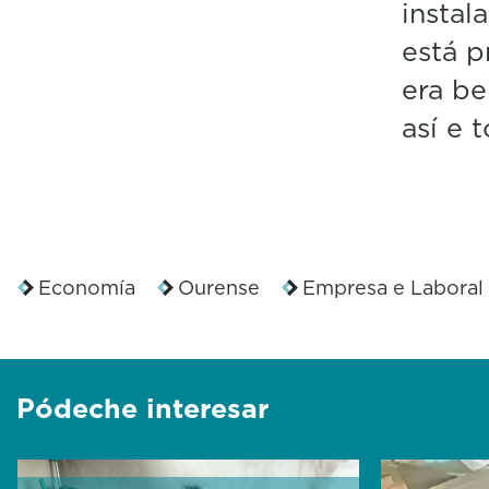
instal
está p
era b
así e 
Economía
Ourense
Empresa e Laboral
Pódeche interesar