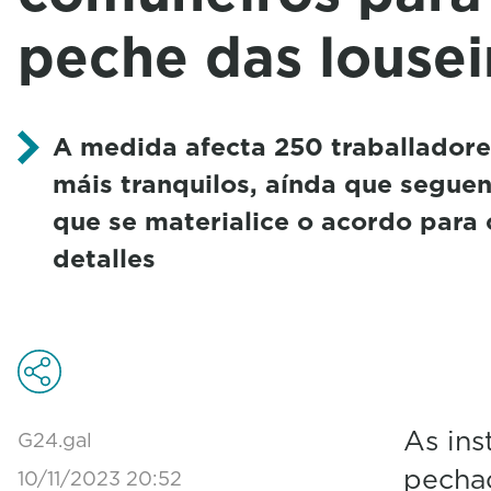
peche das lousei
A medida afecta 250 traballadore
máis tranquilos, aínda que segue
que se materialice o acordo para
detalles
As in
G24.gal
pecha
10/11/2023 20:52