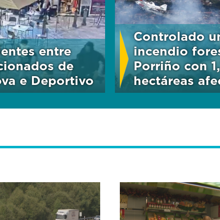
Controlado u
dentes entre
incendio fore
cionados de
Porriño con 1
va e Deportivo
hectáreas afe