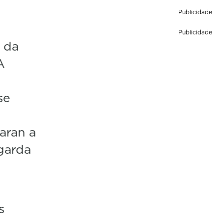
Publicidade
Publicidade
 da
A
se
aran a
Agarda
s