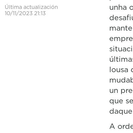
unha o
Última actualización
10/11/2023 21:13
desafi
manteñ
empres
situac
última
lousa 
mudaba
un pre
que se
daquel
A orde