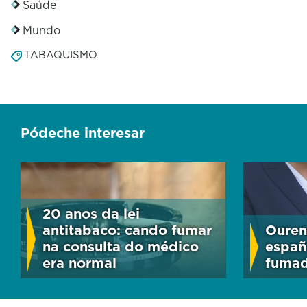
Saúde
Mundo
TABAQUISMO
Pódeche interesar
20 anos da lei
antitabaco: cando fumar
Ouren
na consulta do médico
españ
era normal
fumad