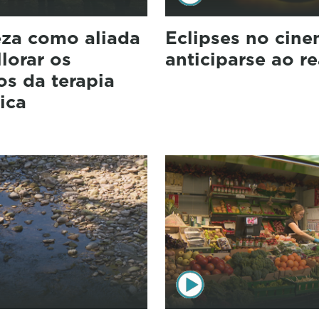
eza como aliada
Eclipses no cine
lorar os
anticiparse ao re
os da terapia
ica