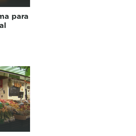
ma para
al