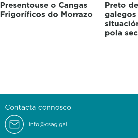
Presentouse o Cangas
Preto d
Frigoríficos do Morrazo
galegos
situació
pola se
Contacta connosco
info@csag.gal