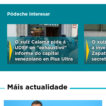
Pódeche interesar
O xuíz Calama pide á
O xuíz
UDEF un "exhaustivo"
a inve
informe do capital
Zapate
venezolano en Plus Ultra
secret
Máis actualidade