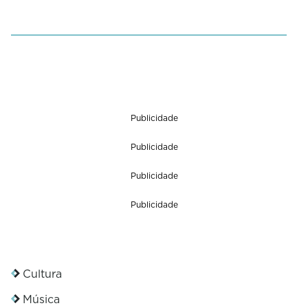
f
0
s
e
c
o
n
d
s
Publicidade
Publicidade
Publicidade
Publicidade
Cultura
Música