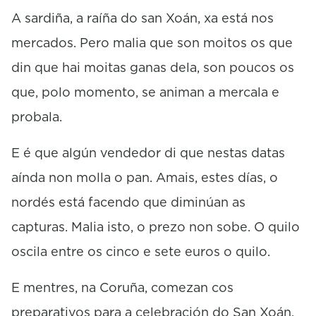
c
o
A sardiña, a raíña do san Xoán, xa está nos
n
mercados. Pero malia que son moitos os que
d
s
din que hai moitas ganas dela, son poucos os
que, polo momento, se animan a mercala e
probala.
E é que algún vendedor di que nestas datas
aínda non molla o pan. Amais, estes días, o
nordés está facendo que diminúan as
capturas. Malia isto, o prezo non sobe. O quilo
oscila entre os cinco e sete euros o quilo.
E mentres, na Coruña, comezan cos
preparativos para a celebración do San Xoán,