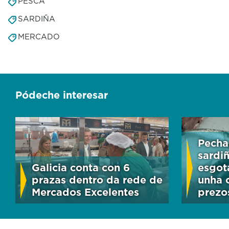
PESCA
SARDIÑA
MERCADO
Pódeche interesar
Pecha
sardi
Galicia conta con 6
esgota
prazas dentro da rede de
unha 
Mercados Excelentes
prezo