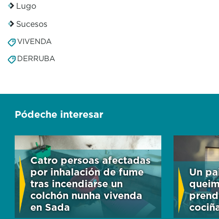
Lugo
Sucesos
VIVENDA
DERRUBA
Pódeche interesar
Catro persoas afectadas
por inhalación de fume
Un pai
tras incendiarse un
queim
colchón nunha vivenda
prend
en Sada
cociñ