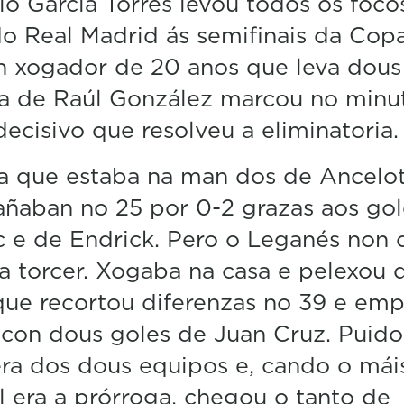
o García Torres levou todos os foco
5
o Real Madrid ás semifinais da Cop
m
i
n xogador de 20 anos que leva dous
n
u
la de Raúl González marcou no minu
t
e
decisivo que resolveu a eliminatoria
s
,
2
a que estaba na man dos de Ancelot
9
s
ñaban no 25 por 0-2 grazas aos gol
e
 e de Endrick. Pero o Leganés non 
c
o
a torcer. Xogaba na casa e pelexou d
n
d
que recortou diferenzas no 39 e em
s
V
con dous goles de Juan Cruz. Puido
o
l
ra dos dous equipos e, cando o mái
u
m
 era a prórroga, chegou o tanto de
e