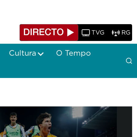
TVG
RG
Cultura
O Tempo