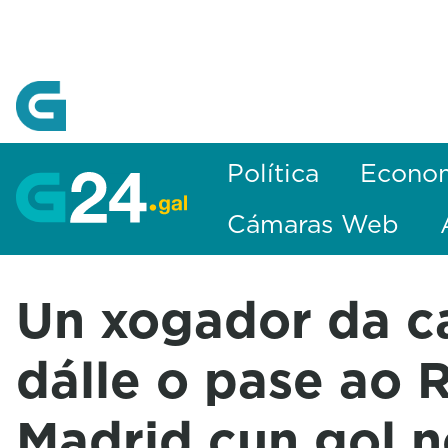
Skip to Main Content
Política
Econo
Cámaras Web
Un xogador da c
dálle o pase ao 
Madrid cun gol n