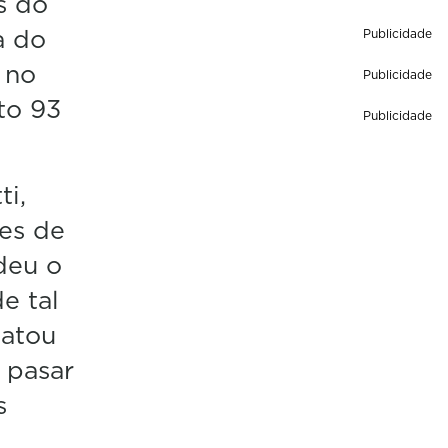
s do
a do
Publicidade
 no
Publicidade
to 93
Publicidade
.
ti,
es de
deu o
e tal
patou
 pasar
s