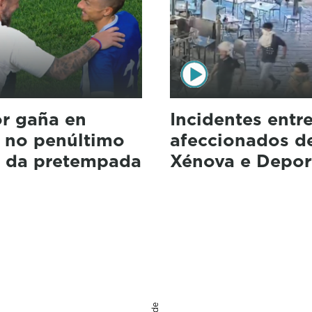
r gaña en
Incidentes entr
 no penúltimo
afeccionados d
o da pretempada
Xénova e Depor