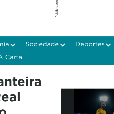
Publicidade
mía
Sociedade
Deportes
Á Carta
anteira
Real
o