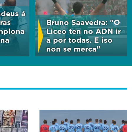
adeus á
ras
Bruno Saavedra: "O
mplona
Liceo ten no ADN ir
una
a por todas. E iso
non se merca"