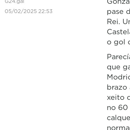
Gonzal
G24.gal
pase d
05/02/2025 22:53
Rei. U
Caste
o gol 
Parecí
que ga
Modric
brazo 
xeito 
no 60 
calque
normal