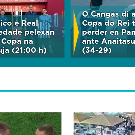
O Cangas di 
tico e Real
Copa do Rei t
edade pelexan
perder en Pa
 Copa na
ante Anaitas
uja (21:00 h)
(34-29)