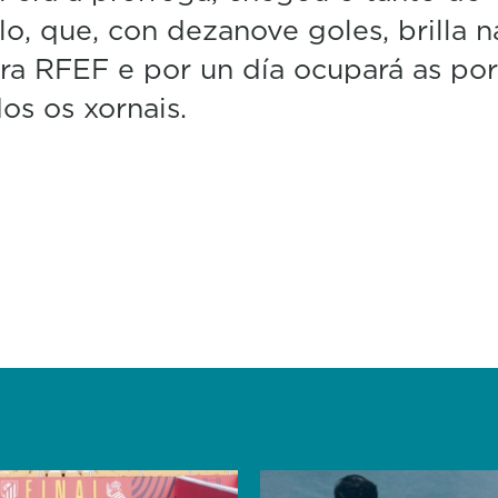
o, que, con dezanove goles, brilla n
5
0
ra RFEF e por un día ocupará as po
%
os os xornais.