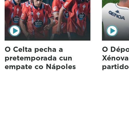
O Celta pecha a
O Dépo
pretemporada cun
Xénova
empate co Nápoles
partid