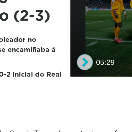
o (2-3)
oleador no
 se encamiñaba á
05:29
-2 inicial do Real
0
s
e
c
o
n
d
s
o
f