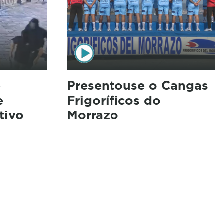
e
Presentouse o Cangas
e
Frigoríficos do
tivo
Morrazo