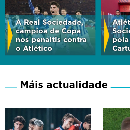
A Real Sociedade,
Atlé
campioa de Copa
Soci
nos penaltis contra
pola
o Atlético
Cart
Máis actualidade