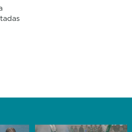
a
rtadas