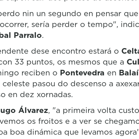
n
u
erdo nin un segundo en pensar que
t
e
ocorrer, sería perder o tempo", indi
,
bal Parralo
.
3
5
s
endente dese encontro estará o
Celt
e
c
 con 33 puntos, os mesmos que a
Cul
o
n
ingo reciben o
Pontevedra
en
Bala
d
s
al celeste pasou do descenso a axexa
V
o en dez xornadas.
o
l
u
ugo Álvarez
, "a primeira volta cust
m
e
vemos os froitos e a ver se chegam
5
0
coa boa dinámica que levamos agora"
%