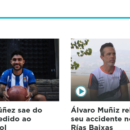
úñez sae do
Álvaro Muñiz re
cedido ao
seu accidente n
ol
Rías Baixas