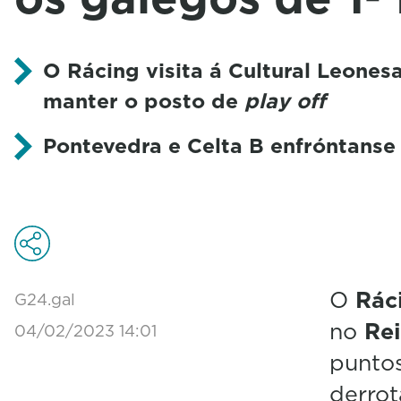
O Rácing visita á Cultural Leones
manter o posto de
play off
Pontevedra e Celta B enfróntanse
O
Rác
G24.gal
no
Re
04/02/2023 14:01
puntos
derrot