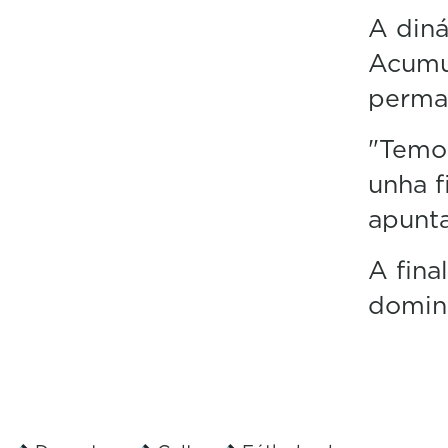
A din
Acumul
perman
"Temos
unha f
apunt
A fina
doming