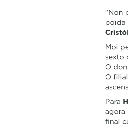
"Non p
poida 
Cristó
Moi p
sexto
O dom
O fili
ascens
Para
H
agora 
final 