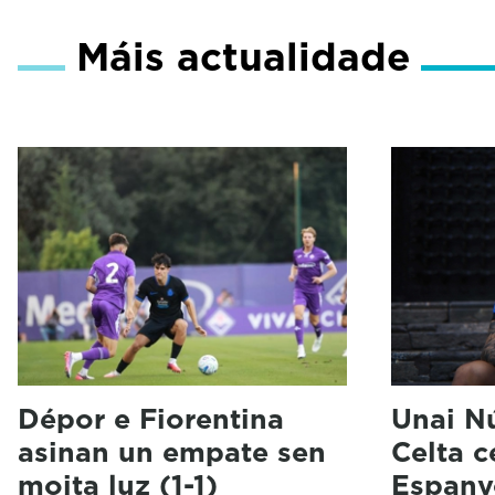
Máis actualidade
Dépor e Fiorentina
Unai N
asinan un empate sen
Celta 
moita luz (1-1)
Espany