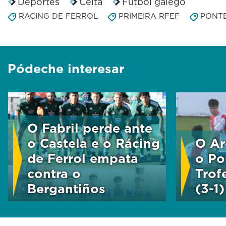
Deportes
Celta
Fútbol galego
RACING DE FERROL
PRIMEIRA RFEF
PONT
Pódeche interesar
O Fabril perde ante
o Castela e o Rácing
O Ar
de Ferrol empata
o Po
contra o
Trof
Bergantiños
(3-1)