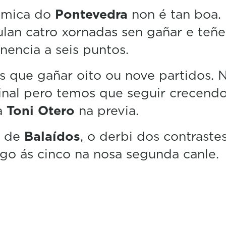
ámica do
Pontevedra
non é tan boa.
an catro xornadas sen gañar e teñe
encia a seis puntos.
 que gañar oito ou nove partidos. 
inal pero temos que seguir crecendo
a
Toni Otero
na previa.
l de
Balaídos
, o derbi dos contrastes
o ás cinco na nosa segunda canle.