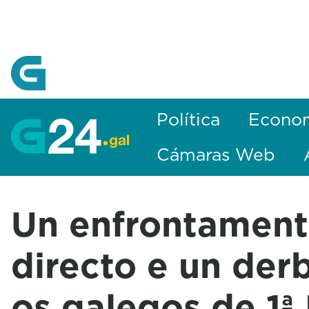
Skip to Main Content
Política
Econo
Cámaras Web
Un enfrontamen
directo e un derb
os galegos de 1ª