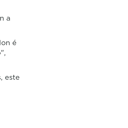
n a
Non é
",
, este