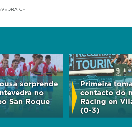
EVEDRA CF
ousa sorprende
Primeira tom
ntevedra no
contacto do 
eo San Roque
Rácing en Vi
(0-3)