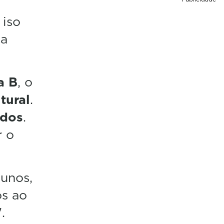
 iso
ca
a B
, o
tural
.
ídos
.
r o
ounos,
os ao
.