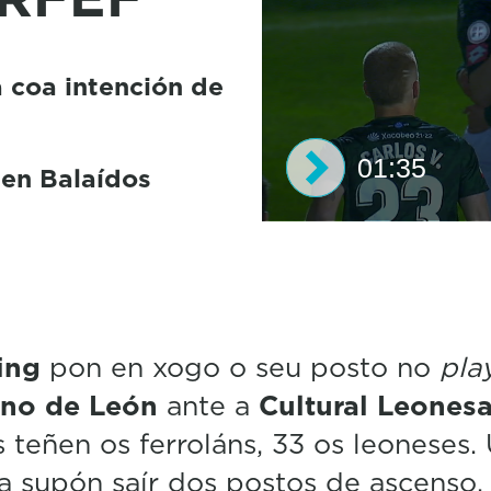
a coa intención de
01:35
 en Balaídos
0
s
e
c
o
n
d
ing
pon en xogo o seu posto no
pla
s
ino de León
ante a
Cultural Leones
o
f
 teñen os ferroláns, 33 os leoneses.
1
m
a supón saír dos postos de ascenso.
i