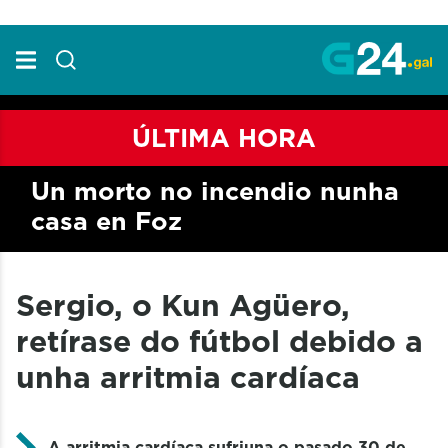
Skip to Main Content
ÚLTIMA HORA
Un morto no incendio nunha
casa en Foz
Sergio, o Kun Agüero,
retírase do fútbol debido a
unha arritmia cardíaca
A arritmia cardíaca sufriuna o pasado 30 de