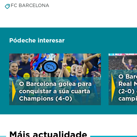
FC BARCELONA
Pódeche interesar
O Bar
O Barcelona golea para
Real 
conquistar a súa cuarta
(2-0)
Champions (4-0)
campi
Máis actualidade