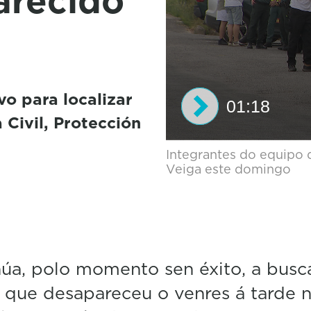
arecido
o para localizar
01:18
 Civil, Protección
0
Integrantes do equipo 
s
Veiga este domingo
e
c
o
n
d
s
o
úa, polo momento sen éxito, a busc
f
1
 que desapareceu o venres á tarde 
m
i