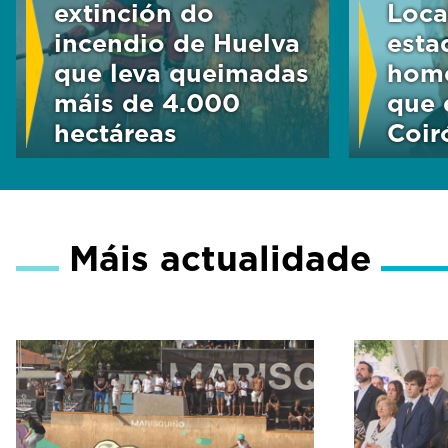
extinción do
Loca
incendio de Huelva
esta
que leva queimadas
home
máis de 4.000
que 
hectáreas
Coir
Máis actualidade