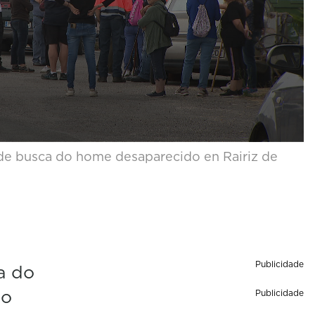
de busca do home desaparecido en Rairiz de
Publicidade
a do
no
Publicidade