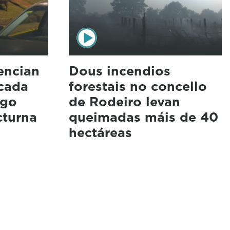
encian
Dous incendios
 cada
forestais no concello
ugo
de Rodeiro levan
cturna
queimadas máis de 40
hectáreas