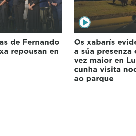
sas de Fernando
Os xabarís evid
xa repousan en
a súa presenza
vez maior en L
cunha visita no
ao parque