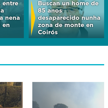
 entre
Buscan un home de
la
85 anos
da nena
desaparecido nunha
 en
zona de monte en
Coirós