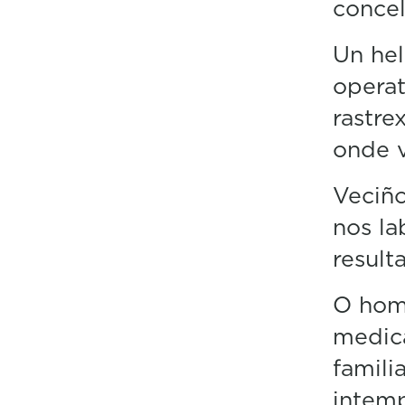
concel
Un he
opera
rastre
onde v
Veciño
nos la
result
O home
medica
famili
intemp