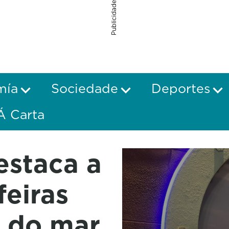
Publicidade
mía
Sociedade
Deportes
Á Carta
estaca a
feiras
s do mar