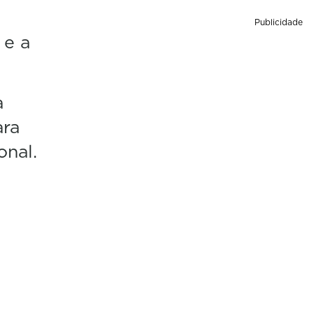
Publicidade
 e a
a
ara
onal.