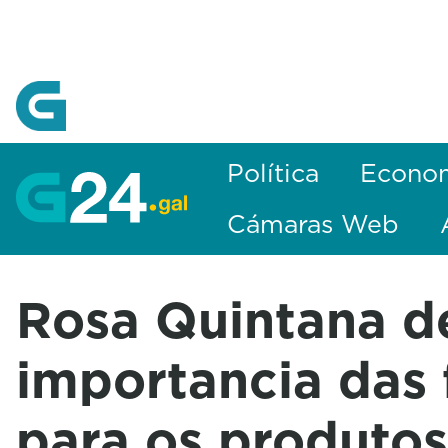
Skip to Main Content
Política
Econo
Cámaras Web
Rosa Quintana d
importancia das 
para os produto