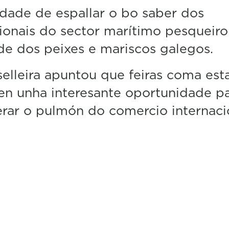
c
dade de espallar o bo saber dos
o
n
ionais do sector marítimo pesqueiro
d
de dos peixes e mariscos galegos.
s
V
o
elleira apuntou que feiras coma est
l
u
n unha interesante oportunidade p
m
e
rar o pulmón do comercio internaci
5
0
%