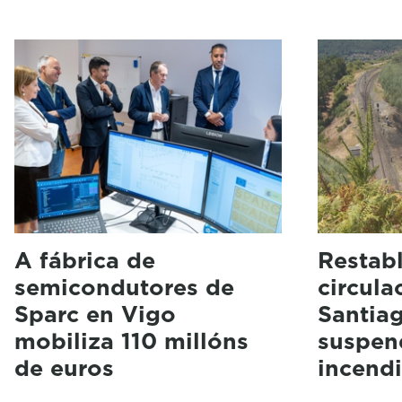
A fábrica de
Restabl
semicondutores de
circula
Sparc en Vigo
Santia
mobiliza 110 millóns
suspen
de euros
incendi