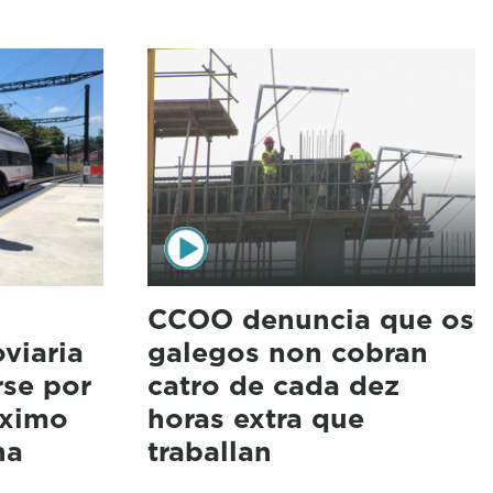
CCOO denuncia que os
oviaria
galegos non cobran
rse por
catro de cada dez
óximo
horas extra que
na
traballan