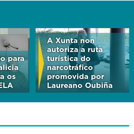
A Xunta non
autoriza a ruta
zo para
turística do
alicia
narcotráfico
a os
promovida por
ELA
Laureano Oubiña