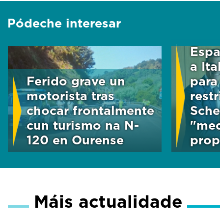
Pódeche interesar
Espa
a It
Ferido grave un
para
motorista tras
rest
chocar frontalmente
Sche
cun turismo na N-
"med
120 en Ourense
prop
Máis actualidade