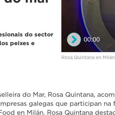
sionais do sector
00:00
dos peixes e
0
Rosa Quintana en Milán
s
e
c
o
n
d
s
elleira do Mar, Rosa Quintana, aco
o
f
mpresas galegas que participan na f
0
s
Food en Milán. Rosa Quintana desta
e