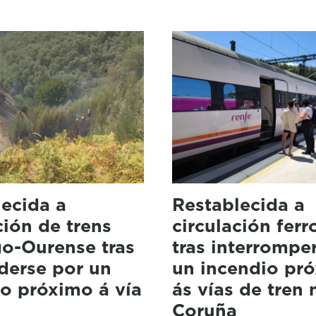
ecida a
Restablecida a
ción de trens
circulación ferr
go-Ourense tras
tras interrompe
derse por un
un incendio pr
o próximo á vía
ás vías de tren 
Coruña