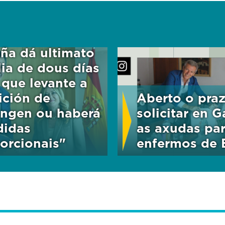
ña dá ultimato
alia de dous días
 que levante a
rición de
Aberto o pra
ngen ou haberá
solicitar en G
idas
as axudas par
orcionais"
enfermos de 