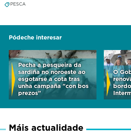
PESCA
Pódeche interesar
Pecha a pesqueira da
sardiña no noroeste ao
O Gob
esgotarse a cota tras
renov
unha campaña "con bos
bordo
prezos"
Inter
Máis actualidade