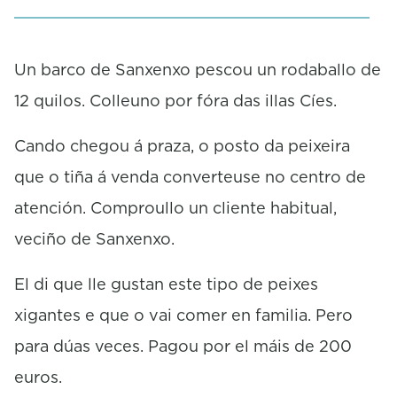
s
e
c
o
Un barco de Sanxenxo pescou un rodaballo de
n
12 quilos. Colleuno por fóra das illas Cíes.
d
s
Cando chegou á praza, o posto da peixeira
que o tiña á venda converteuse no centro de
atención. Comproullo un cliente habitual,
veciño de Sanxenxo.
El di que lle gustan este tipo de peixes
xigantes e que o vai comer en familia. Pero
para dúas veces. Pagou por el máis de 200
euros.