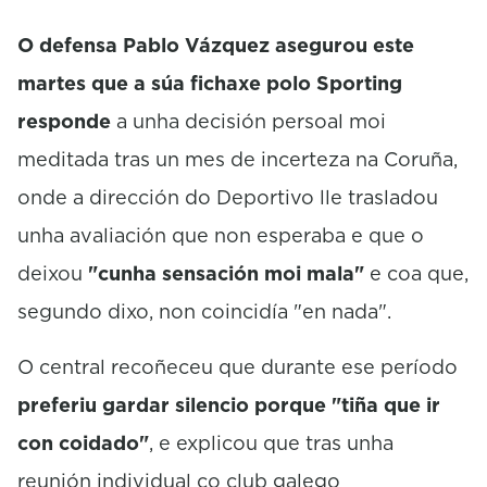
c
o
O defensa Pablo Vázquez asegurou este
n
d
martes que a súa fichaxe polo Sporting
s
responde
a unha decisión persoal moi
meditada tras un mes de incerteza na Coruña,
onde a dirección do Deportivo lle trasladou
unha avaliación que non esperaba e que o
deixou
"cunha sensación moi mala"
e coa que,
segundo dixo, non coincidía "en nada".
O central recoñeceu que durante ese período
preferiu gardar silencio porque "tiña que ir
con coidado"
, e explicou que tras unha
reunión individual co club galego