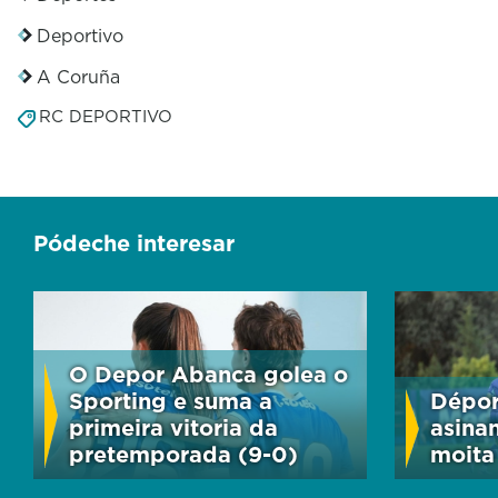
Deportivo
A Coruña
RC DEPORTIVO
Pódeche interesar
O Depor Abanca golea o
Sporting e suma a
Dépor
primeira vitoria da
asina
pretemporada (9-0)
moita 