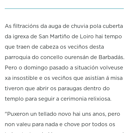
i
n
u
t
As filtracións da auga de chuvia pola cuberta
e
,
da igrexa de San Martiño de Loiro hai tempo
1
7
que traen de cabeza os veciños desta
s
e
parroquia do concello ourensán de Barbadás.
c
Pero o domingo pasado a situación volveuse
o
n
xa insostible e os veciños que asistían á misa
d
s
tiveron que abrir os paraugas dentro do
templo para seguir a cerimonia relixiosa.
"Puxeron un tellado novo hai uns anos, pero
non valeu para nada e chove por todos os