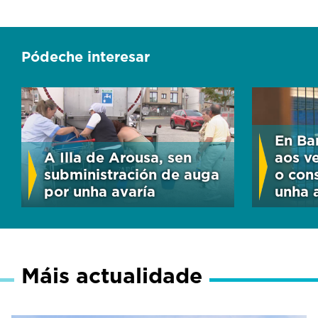
Pódeche interesar
En Bar
A Illa de Arousa, sen
aos v
subministración de auga
o con
por unha avaría
unha 
Máis actualidade