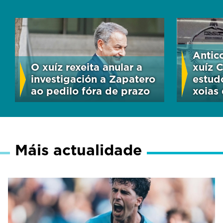
Antic
O xuíz rexeita anular a
xuíz 
investigación a Zapatero
estud
ao pedilo fóra de prazo
xoias
Máis actualidade