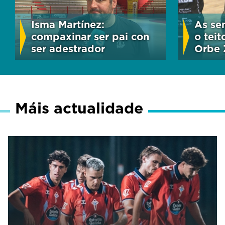
Isma Martínez:
As sem
compaxinar ser pai con
o tei
ser adestrador
Orbe 
Máis actualidade