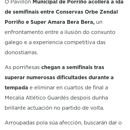
O
Pavillón
Municipal de Porriño acollerá a ida
n
d
de semifinais entre Conservas
Orbe
Zendal
s
Porriño e
Super
Amara
Bera
Bera
,
un
enfrontamento entre a ilusión do conxunto
galego e a experiencia competitiva das
donostiarras.
As porriñesas
chegan a semifinais tras
superar numerosas dificultades durante a
tempada
e eliminar en cuartos de final a
Mecalia
Atlético Guardés despois dunha
brillante actuación no partido de volta.
Arroupadas pola súa afección, buscarán dar o