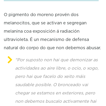
e
c
o
O pigmento do moreno provén dos
n
melanocitos, que se activan e segregan
d
s
melanina coa exposición á radiación
ultravioleta. É un mecanismo de defensa
natural do corpo do que non debemos abusar.
"Por suposto non hai que demonizar as
actividades ao aire libre, o ocio, o xogo,
pero hai que facelo do xeito máis
saudable posible. O bronceado vai
chegar se estamos en exteriores, pero
non debemos buscalo activamente hai