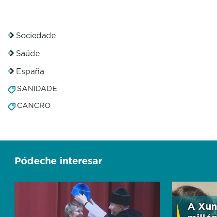
Sociedade
Saúde
España
SANIDADE
CANCRO
Pódeche interesar
A Xun