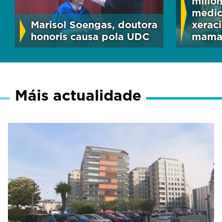
milló
medic
Marisol Soengas, doutora
xerac
honoris causa pola UDC
mama 
Máis actualidade