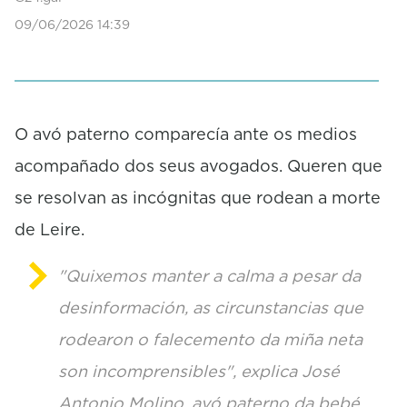
s
09/06/2026 14:39
o
f
0
s
e
c
o
O avó paterno comparecía ante os medios
n
acompañado dos seus avogados. Queren que
d
s
se resolvan as incógnitas que rodean a morte
de Leire.
"Quixemos manter a calma a pesar da
desinformación, as circunstancias que
rodearon o falecemento da miña neta
son incomprensibles", explica José
Antonio Molino, avó paterno da bebé