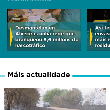
Desmantelan en
Así te
Alxeciras unha rede que
envas
branqueou 8,6 millóns do
máis 
narcotráfico
residu
Máis actualidade