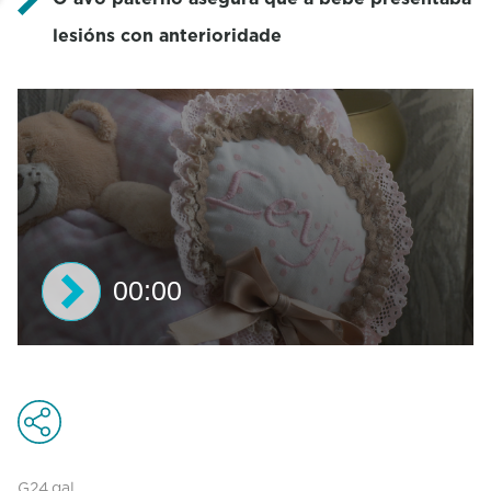
lesións con anterioridade
00:00
0
s
e
c
o
n
d
G24.gal